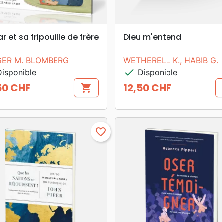
search
search
APERÇU RAPIDE
APERÇU RAPIDE
r et sa fripouille de frère
Dieu m'entend
GER M. BLOMBERG
WETHERELL K., HABIB G.
check
isponible
Disponible
50 CHF
12,50 CHF
shopping_cart
Prix
favorite_border