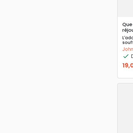
Que 
réjo
L'ado
souf
John
check
D
19,
Prix