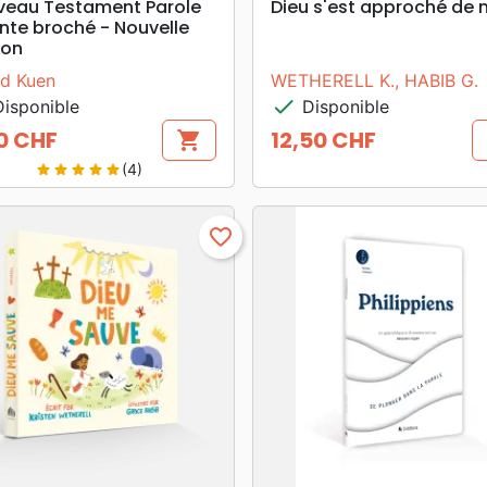
veau Testament Parole
Dieu s'est approché de 
nte broché - Nouvelle
ion
ed Kuen
WETHERELL K., HABIB G.
check
isponible
Disponible
0 CHF
12,50 CHF
shopping_cart
Prix
(4)
star
star
star
star
star
favorite_border