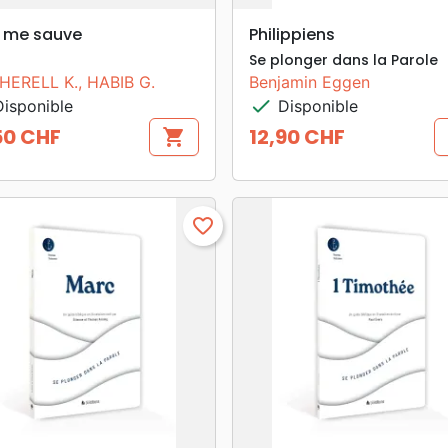
search
search
APERÇU RAPIDE
APERÇU RAPIDE
u me sauve
Philippiens
Se plonger dans la Parole
ERELL K., HABIB G.
Benjamin Eggen
check
isponible
Disponible
50 CHF
12,90 CHF
shopping_cart
Prix
favorite_border