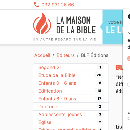
phone
032 931 26 66
co
N
e
d
Segond 21
Etude de la Bible
Enfants 0 - 6 ans
Louange, Adoration
Films, fiction
Calendriers, agendas
NBS
Ethiq
Adole
Rap, 
Histo
Obje
Accueil
Editeurs
BLF Éditions
Segond
Edification
Enfants 6 - 9 ans
Gospel, Soul
Dessins animés
Darb
Prièr
Bible
Instr
Docum
NEG
Doctrine
Enfants 9 - 12 ans
Pop, Rock
Seme
Erudi
Prièr
Jeun
BLF 
Segond 21
1
Colombe
Théologie
Franç
Perso
Etude de la Bible
26
"Nous
Eglise
Famil
Enfants 0 - 6 ans
8
diffus
Edification
éditio
18
Enfants 6 - 9 ans
17
Doctrine
2
E
Adolescents, jeunes
3
c
Eglise
2
Liste
1