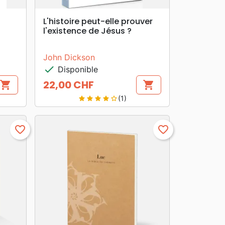
search
APERÇU RAPIDE
L'histoire peut-elle prouver
l'existence de Jésus ?
John Dickson
check
Disponible
22,00 CHF
shopping_cart
shopping_cart
Prix
(1)
star
star
star
star
star_border
favorite_border
favorite_border