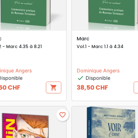
search
search
APERÇU RAPIDE
APERÇU RAPIDE
c
Marc
2 - Marc 4.35 à 8.21
Vol.1 - Marc 1.1 à 4.34
nique Angers
Dominique Angers
check
isponible
Disponible
50 CHF
38,50 CHF
shopping_cart
Prix
favorite_border