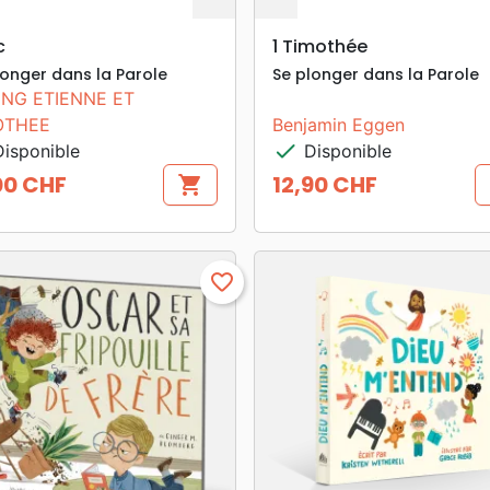
search
search
APERÇU RAPIDE
APERÇU RAPIDE
c
1 Timothée
longer dans la Parole
Se plonger dans la Parole
ING ETIENNE ET
OTHEE
Benjamin Eggen
check
isponible
Disponible
00 CHF
12,90 CHF
shopping_cart
Prix
favorite_border