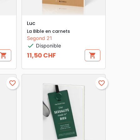
search
APERÇU RAPIDE
Luc
La Bible en carnets
Segond 21
check
Disponible
11,50 CHF
shopping_cart
shopping_cart
Prix
favorite_border
favorite_border