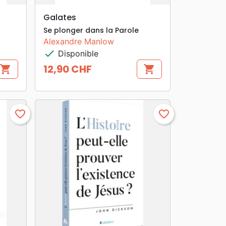
search
APERÇU RAPIDE
Galates
Se plonger dans la Parole
Alexandre Manlow
check
Disponible
12,90 CHF
shopping_cart
shopping_cart
Prix
favorite_border
favorite_border