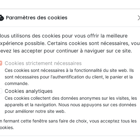
okie
Paramètres des cookies
ous utilisons des cookies pour vous offrir la meilleure
Nouveautés
Bibles
Livres
Jeunes
xpérience possible. Certains cookies sont nécessaires, vou
evez les accepter pour continuer à naviguer sur ce site.
ue, société, politique
scents, jeunes
Hip-hop
ires vraies, témoignages
ts cadeaux
Français fondamental
Israël, Messianique
Livres d'activités
Noël, Musique de fête
Concerts, spectacles
Jeux
y
e, adoration, louange
s jeunesse
umental
entaires, reportages
Bibles d'étude
Evangelisation
CD Jeunesse
Compilations
Enseignement, conférence
Cookies strictement nécessaires
ur
tion
es, méditations jeunesse
esse
Bibles audio
Témoignages, biographies
Enseignement jeunesse
Rock
Éditions
Ces cookies sont nécessaires à la fonctionnalité du site web. Ils
ais courant
nne, santé
sont nécessaires pour l'authentification du client, le panier et la
Nouveaux Testaments
Romans
 voulons vous aider à nourrir une passion pour Dieu e
commande.
le, couple
Bandes dessinées
ant d'excellents livres centrés sur l'Évangile de Jésus-
Cookies analytiques
ns
Ces cookies collectent des données anonymes sur les visites, les
appareils et la navigation. Nous nous appuyons sur ces données
pour améliorer notre site web.
n fermant cette fenêtre sans faire de choix, vous acceptez tous les
ookies.
 des produits de l'éditeur