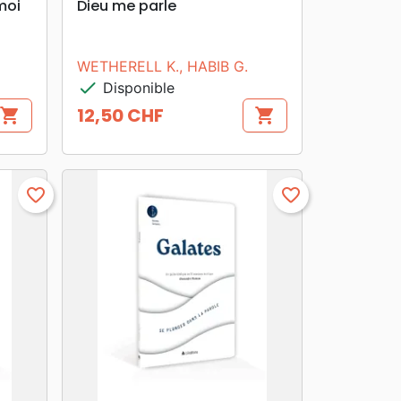
moi
Dieu me parle
WETHERELL K., HABIB G.
check
Disponible
12,50 CHF
shopping_cart
shopping_cart
Prix
favorite_border
favorite_border