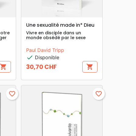
search
APERÇU RAPIDE
Une sexualité made in* Dieu
notre
Vivre en disciple dans un
ger
monde obsédé par le sexe
Paul David Tripp
check
Disponible
30,70 CHF
shopping_cart
shopping_cart
Prix
favorite_border
favorite_border