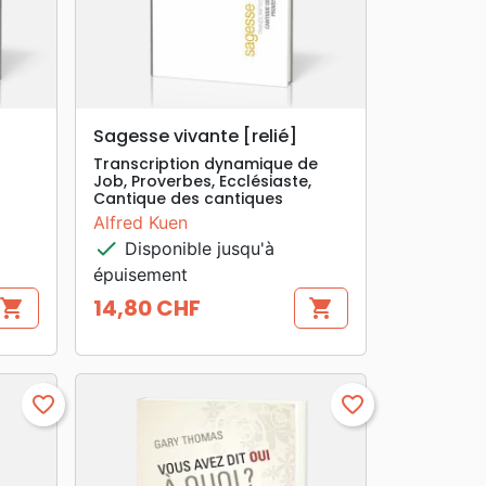
search
APERÇU RAPIDE
Sagesse vivante [relié]
Transcription dynamique de
Job, Proverbes, Ecclésiaste,
Cantique des cantiques
Alfred Kuen
check
Disponible jusqu'à
épuisement
14,80 CHF
shopping_cart
shopping_cart
Prix
favorite_border
favorite_border