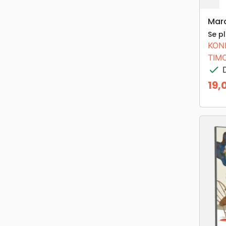
Mar
Se p
KON
TIM
check
D
19,
Prix