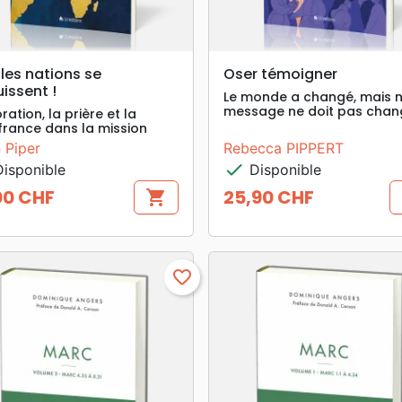
search
search
APERÇU RAPIDE
APERÇU RAPIDE
les nations se
Oser témoigner
uissent !
Le monde a changé, mais 
message ne doit pas chan
ration, la prière et la
france dans la mission
 Piper
Rebecca PIPPERT
check
isponible
Disponible
00 CHF
25,90 CHF
shopping_cart
Prix
favorite_border