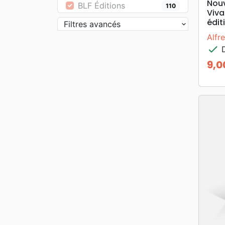
Nou
BLF Éditions
110
Viva
édit
Filtres avancés
Alfr
check
D
9,0
Prix