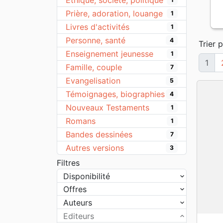
Ethique, société, politique
Prière, adoration, louange
1
Livres d'activités
1
Personne, santé
4
Trier p
Enseignement jeunesse
1
1
Famille, couple
7
Evangelisation
5
Témoignages, biographies
4
Nouveaux Testaments
1
Romans
1
Bandes dessinées
7
Autres versions
3
Filtres
Disponibilité
Offres
Auteurs
Editeurs