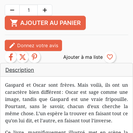
remove
add
shopping_cart
AJOUTER AU PANIER
edit
Donnez votre avis
facebook
twitter
pinterest
favorite_border
Description
Gaspard et Oscar sont frères. Mais voilà, ils ont un
caractère bien différent : Oscar est sage comme une
image, tandis que Gaspard est une vraie fripouille.
Pourtant, sans le savoir, chacun d’eux cherche la
même chose. L’un espère la trouver en faisant tout ce
qu’on lui dit, et l’autre, en faisant tout l’inverse.
Ce livre, magnifiquement illustré, met en scène la