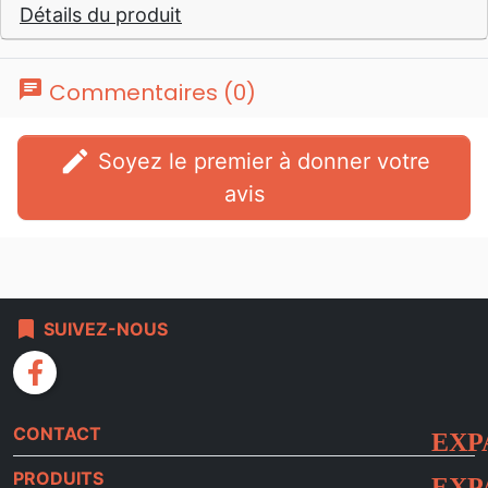
Détails du produit
chat
Commentaires (0)
edit
Soyez le premier à donner votre
avis
bookmark
SUIVEZ-NOUS
facebook
CONTACT
PRODUITS