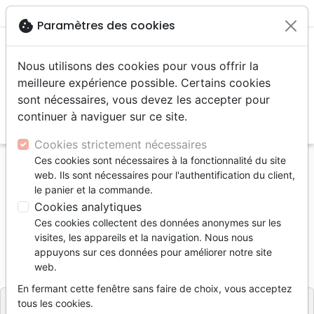
menu
shopping_cart
account_circle
cookie
Paramètres des cookies
Nous utilisons des cookies pour vous offrir la
meilleure expérience possible. Certains cookies
sont nécessaires, vous devez les accepter pour
continuer à naviguer sur ce site.
search
Reche
Cookies strictement nécessaires
Ces cookies sont nécessaires à la fonctionnalité du site
Accueil
Jeunesse
Enfants 6 - 9 ans
web. Ils sont nécessaires pour l'authentification du client,
Oscar et sa fripouille de frère
le panier et la commande.
Cookies analytiques
Oscar et sa fripouille de frère
Ces cookies collectent des données anonymes sur les
GINGER M. BLOMBERG
visites, les appareils et la navigation. Nous nous
appuyons sur ces données pour améliorer notre site
Référence
BLF7125
EAN
9782386571251
web.
BLF Éditions
Editeur
En fermant cette fenêtre sans faire de choix, vous acceptez
tous les cookies.