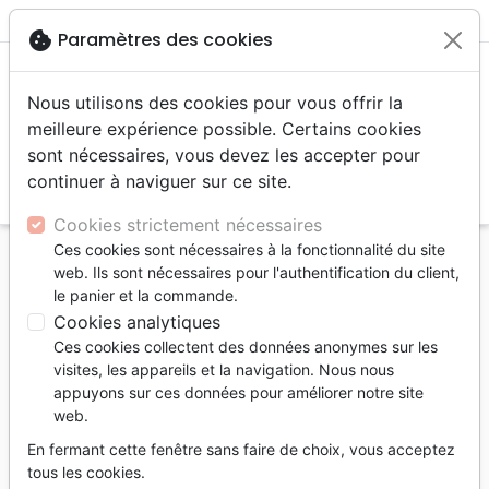
menu
shopping_cart
account_circle
cookie
Paramètres des cookies
Nous utilisons des cookies pour vous offrir la
meilleure expérience possible. Certains cookies
sont nécessaires, vous devez les accepter pour
continuer à naviguer sur ce site.
search
Reche
Cookies strictement nécessaires
Ces cookies sont nécessaires à la fonctionnalité du site
Accueil
Bibles
Bibles d'étude
web. Ils sont nécessaires pour l'authentification du client,
le panier et la commande.
Bibles d'étude
Cookies analytiques
5
produits
Ces cookies collectent des données anonymes sur les
visites, les appareils et la navigation. Nous nous
appuyons sur ces données pour améliorer notre site
tune
Filtrer
web.
En fermant cette fenêtre sans faire de choix, vous acceptez
tous les cookies.