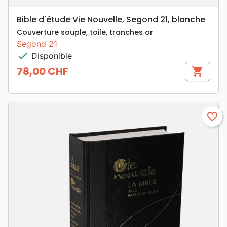
Bible d'étude Vie Nouvelle, Segond 21, blanche
Couverture souple, toile, tranches or
Segond 21
check
Disponible
78,00 CHF
shopping_cart
Prix
favorite_border