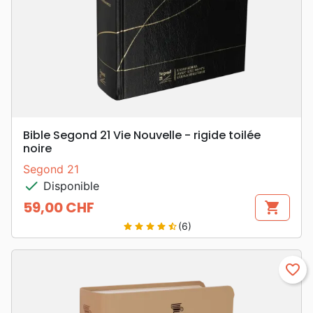
Bible Segond 21 Vie Nouvelle - rigide toilée
noire
Segond 21
check
Disponible
59,00 CHF
shopping_cart
Prix
(6)
star
star
star
star
star_half
favorite_border