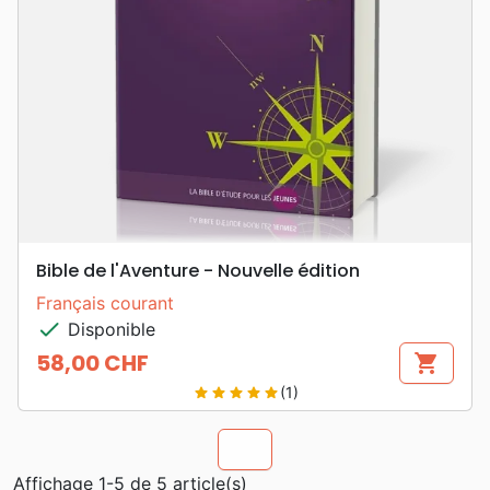
Bible de l'Aventure - Nouvelle édition
Français courant
check
Disponible
58,00 CHF
shopping_cart
Prix
(1)
star
star
star
star
star
chevron_u
Affichage 1-5 de 5 article(s)