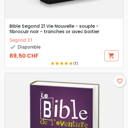
Bible Segond 21 Vie Nouvelle - souple -
fibrocuir noir - tranches or avec boitier
Segond 21
check
Disponible
89,50 CHF
shopping_cart
Prix
(1)
star
star
star
star
star
favorite_border