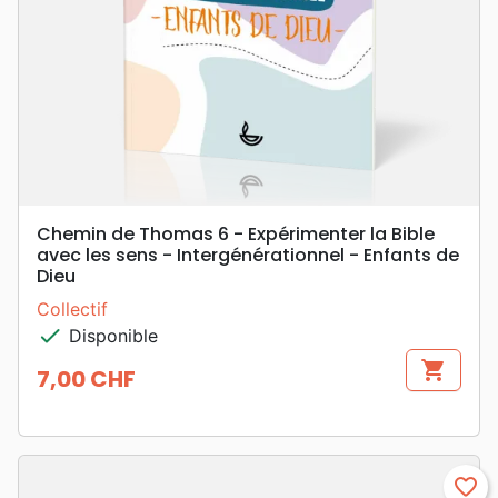
Chemin de Thomas 6 - Expérimenter la Bible
avec les sens - Intergénérationnel - Enfants de
Dieu
Collectif
check
Disponible
shopping_cart
7,00 CHF
Prix
favorite_border