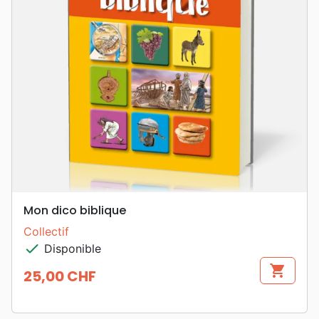
Mon dico biblique
Collectif
check
Disponible
shopping_cart
25,00 CHF
Prix