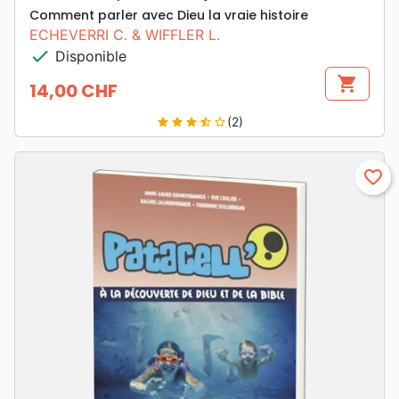
Comment parler avec Dieu la vraie histoire
ECHEVERRI C. & WIFFLER L.
check
Disponible
shopping_cart
14,00 CHF
Prix
(2)
star
star
star
star_half
star_border
favorite_border