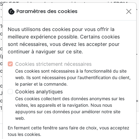
SELECT ps.id_product as p, c.id_category as id FROM
cookie
Paramètres des cookies
`ps_product_shop` ps INNER JOIN `ps_category_product`
`cp` ON cp.id_product = ps.id_product and ps.id_shop =
10 INNER JOIN `ps_category` `c` ON cp.id_category =
Nous utilisons des cookies pour vous offrir la
c.id_category and c.active = 1 INNER JOIN
meilleure expérience possible. Certains cookies
`ps_category_shop` `cs` ON cp.id_category =
sont nécessaires, vous devez les accepter pour
cs.id_category and ps.id_shop = cs.id_shop WHERE
continuer à naviguer sur ce site.
(ps.active = 1 and ps.visibility IN ('both', 'search')) SELECT
c.id_category as id, c.level_depth, c.id_parent, cl.name,
Cookies strictement nécessaires
cl.link_rewrite FROM `ps_category` c INNER JOIN
Ces cookies sont nécessaires à la fonctionnalité du site
web. Ils sont nécessaires pour l'authentification du client,
`ps_category_shop` `cs` ON cs.id_category =
le panier et la commande.
c.id_category and c.active = 1 and cs.id_shop = 10 INNER
Cookies analytiques
JOIN `ps_category_lang` `cl` ON cs.id_category =
Ces cookies collectent des données anonymes sur les
cl.id_category and cs.id_shop = cl.id_shop and cl.id_lang =
visites, les appareils et la navigation. Nous nous
1 ORDER BY cs.position
appuyons sur ces données pour améliorer notre site
menu
shopping_cart
account_circle
web.
En fermant cette fenêtre sans faire de choix, vous acceptez
tous les cookies.