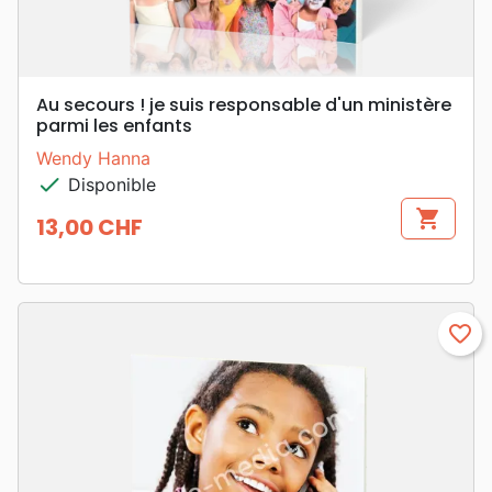
Au secours ! je suis responsable d'un ministère
parmi les enfants
Wendy Hanna
check
Disponible
shopping_cart
13,00 CHF
Prix
favorite_border