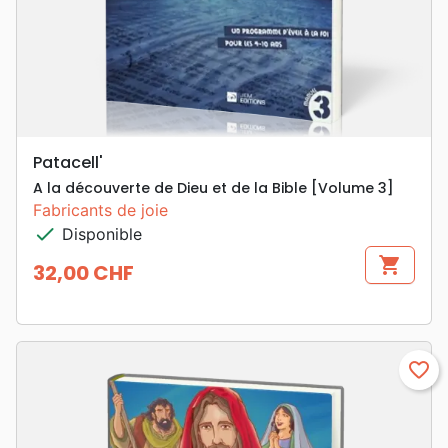
Patacell'
A la découverte de Dieu et de la Bible [Volume 3]
Fabricants de joie
check
Disponible
shopping_cart
32,00 CHF
Prix
favorite_border