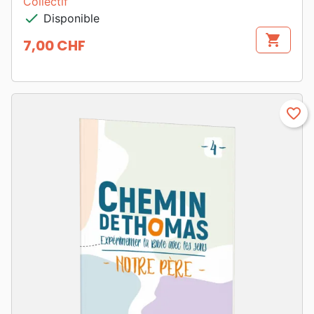
Collectif
check
Disponible
shopping_cart
7,00 CHF
Prix
favorite_border