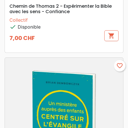
Chemin de Thomas 2 - Expérimenter la Bible
avec les sens - Confiance
Collectif
check
Disponible
shopping_cart
7,00 CHF
Prix
favorite_border