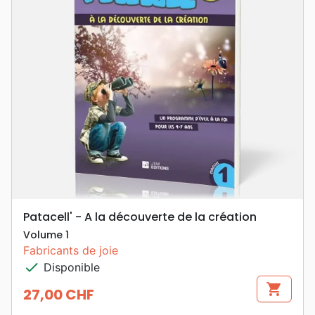
Patacell' - A la découverte de la création
Volume 1
Fabricants de joie
check
Disponible
shopping_cart
27,00 CHF
Prix