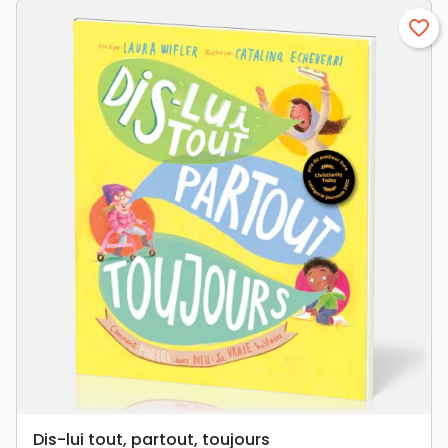
favorite_border
Dis-lui tout, partout, toujours