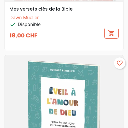
Mes versets clés de la Bible
Dawn Mueller
check
Disponible
shopping_cart
18,00 CHF
Prix
favorite_border