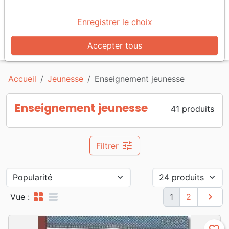
Enregistrer le choix
search
Accepter tous
Reche
Accueil
Jeunesse
Enseignement jeunesse
Enseignement jeunesse
41
produits
tune
Filtrer
grid_view
table_rows
chevron_right
Suivan
Vue :
1
2