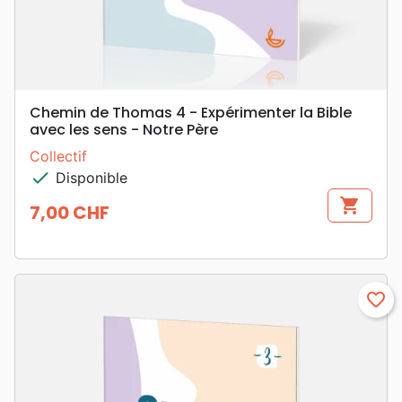
Chemin de Thomas 4 - Expérimenter la Bible
avec les sens - Notre Père
Collectif
check
Disponible
shopping_cart
7,00 CHF
Prix
favorite_border