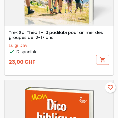
Trek Spi Théo 1 - 10 padilabi pour animer des
groupes de 12-17 ans
Luigi Davi
check
Disponible
shopping_cart
23,00 CHF
Prix
favorite_border