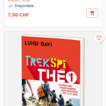
Gilbert Joss
check
Disponible
shopping_cart
7,50 CHF
Prix
favorite_border