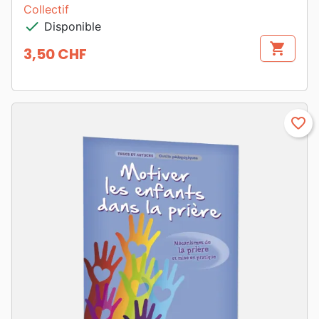
Collectif
check
Disponible
shopping_cart
3,50 CHF
Prix
favorite_border