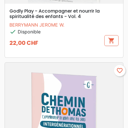
Godly Play - Accompagner et nourrir la
spiritualité des enfants - Vol. 4
BERRYMANN JEROME W.
check
Disponible
shopping_cart
22,00 CHF
Prix
favorite_border