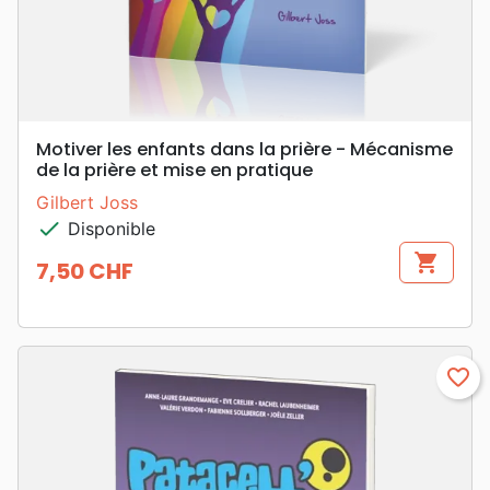
Motiver les enfants dans la prière - Mécanisme
de la prière et mise en pratique
Gilbert Joss
check
Disponible
shopping_cart
7,50 CHF
Prix
favorite_border