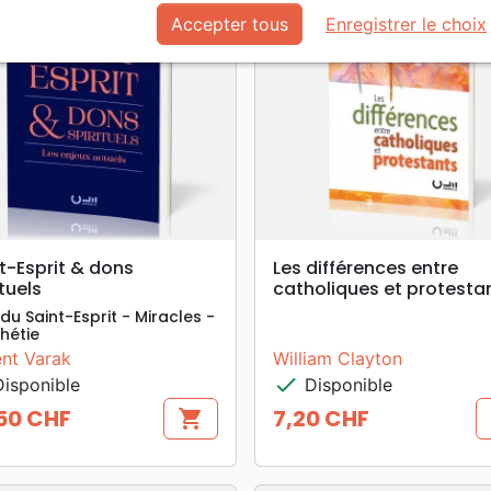
Accepter tous
Enregistrer le choix
search
search
APERÇU RAPIDE
APERÇU RAPIDE
t-Esprit & dons
Les différences entre
ituels
catholiques et protesta
du Saint-Esprit - Miracles -
hétie
ent Varak
William Clayton
check
isponible
Disponible
50 CHF
7,20 CHF
shopping_cart
Prix