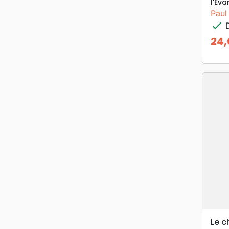
l’Éva
Paul
check
D
24,
Prix
Le c