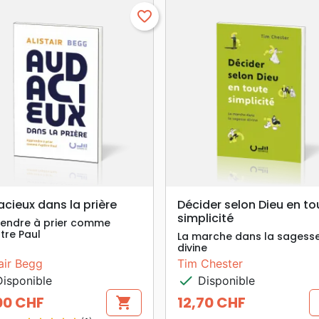
favorite_border
search
search
APERÇU RAPIDE
APERÇU RAPIDE
cieux dans la prière
Décider selon Dieu en to
simplicité
endre à prier comme
tre Paul
La marche dans la sagess
divine
tair Begg
Tim Chester
check
isponible
Disponible
00 CHF
12,70 CHF
shopping_cart
Prix