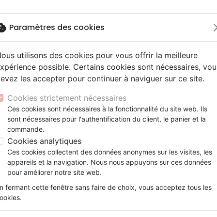
okie
Paramètres des cookies
ous utilisons des cookies pour vous offrir la meilleure
Nouveautés
Bibles
Livres
Jeunes
xpérience possible. Certains cookies sont nécessaires, vou
evez les accepter pour continuer à naviguer sur ce site.
ue, société, politique
scents, jeunes
Hip-hop
ires vraies, témoignages
ts cadeaux
Français fondamental
Israël, Messianique
Livres d'activités
Noël, Musique de fête
Concerts, spectacles
Jeux
y
e, adoration, louange
s jeunesse
umental
entaires, reportages
Bibles d'étude
Evangelisation
CD Jeunesse
Compilations
Enseignement, conférence
Cookies strictement nécessaires
ur
tion
es, méditations jeunesse
esse
Bibles audio
Témoignages, biographies
Enseignement jeunesse
Rock
 EDITIONS
Ces cookies sont nécessaires à la fonctionnalité du site web. Ils
ais courant
nne, santé
sont nécessaires pour l'authentification du client, le panier et la
Nouveaux Testaments
Romans
 des produits de l'éditeur
commande.
le, couple
Bandes dessinées
Cookies analytiques
Edification
Commentaires
Ethiq
Ces cookies collectent des données anonymes sur les visites, les
appareils et la navigation. Nous nous appuyons sur ces données
pour améliorer notre site web.
ar :
Par page :
n fermant cette fenêtre sans faire de choix, vous acceptez tous les
ookies.
favorite_border