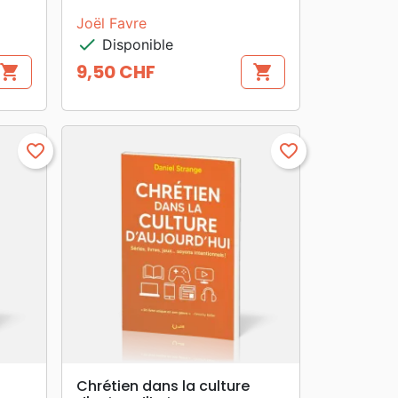
Joël Favre
check
Disponible
9,50 CHF
shopping_cart
shopping_cart
Prix
favorite_border
favorite_border
search
APERÇU RAPIDE
Chrétien dans la culture