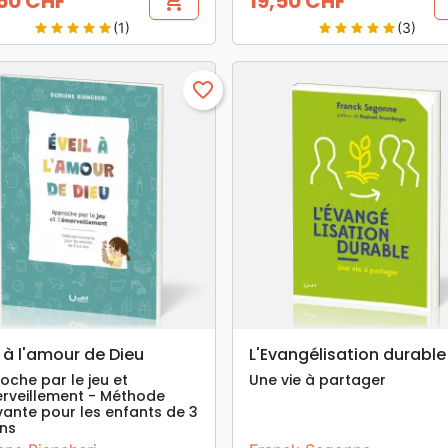
50 CHF
19,50 CHF
shopping_cart
Prix
(1)
(3)
star
star
star
star
star
star
star
star
star
star
favorite_border
search
search
APERÇU RAPIDE
APERÇU RAPIDE
l à l'amour de Dieu
L'Evangélisation durable
oche par le jeu et
Une vie à partager
erveillement - Méthode
vante pour les enfants de 3
ans