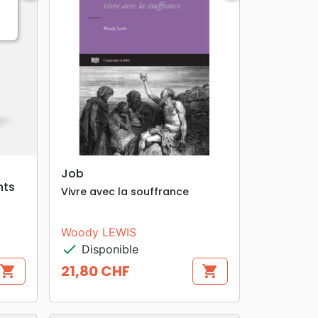
search
APERÇU RAPIDE
Job
nts
Vivre avec la souffrance
Woody LEWIS
check
Disponible
21,80 CHF
shopping_cart
shopping_cart
Prix