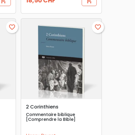
18,50 CHF
shopping_cart
shopping_cart
Prix
favorite_border
favorite_border
search
APERÇU RAPIDE
2 Corinthiens
Commentaire biblique
[Comprendre la Bible]