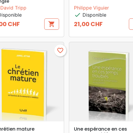
ngile
 David Tripp
Philippe Viguier
check
isponible
Disponible
00 CHF
21,00 CHF
shopping_cart
Prix
favorite_border
search
search
APERÇU RAPIDE
APERÇU RAPIDE
hrétien mature
Une espérance en ces