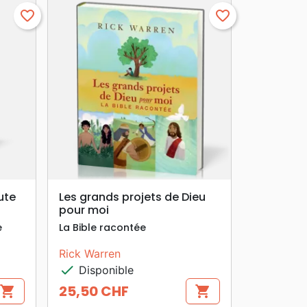
favorite_border
favorite_border
search
APERÇU RAPIDE
ute
Les grands projets de Dieu
pour moi
e
La Bible racontée
Rick Warren
check
Disponible
25,50 CHF
shopping_cart
shopping_cart
Prix