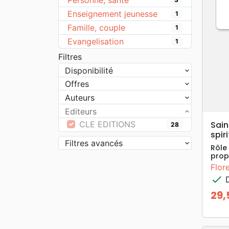
Personne, santé
Enseignement jeunesse
1
Famille, couple
1
Evangelisation
1
Filtres
Disponibilité
Offres
Auteurs
Editeurs
CLE EDITIONS
Sain
28
spir
Filtres avancés
Rôle 
prop
Flor
check
D
29,
Prix