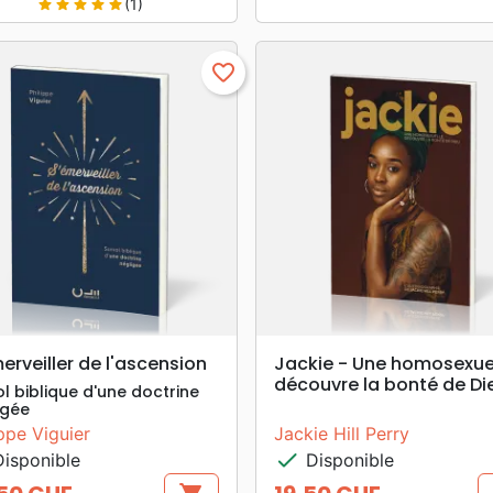
(1)
star
star
star
star
star
favorite_border
search
search
APERÇU RAPIDE
APERÇU RAPIDE
erveiller de l'ascension
Jackie - Une homosexue
découvre la bonté de Di
ol biblique d'une doctrine
igée
ippe Viguier
Jackie Hill Perry
check
isponible
Disponible