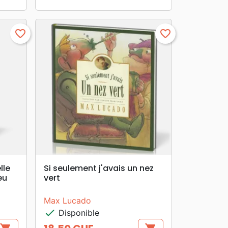
favorite_border
favorite_border
search
APERÇU RAPIDE
lle
Si seulement j'avais un nez
eu
vert
Max Lucado
check
Disponible