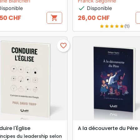
ane Biancheri
Franck Segonne
check
isponible
Disponible
50 CHF
26,00 CHF
shopping_cart
Prix
(1)
star
star
star
star
star
favorite_border
search
search
APERÇU RAPIDE
APERÇU RAPIDE
uire l'Église
A la découverte du Père
rincipes du leadership selon