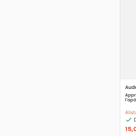
Auda
Appr
l'apô
Alis
check
D
15,
Prix