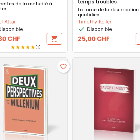
temps troublés
acettes de la maturité à
ter
La force de la résurrection
quotidien
l Attar
Timothy Keller
check
isponible
Disponible
80 CHF
25,00 CHF
shopping_cart
Prix
(1)
star
star
star
star
star
favorite_border