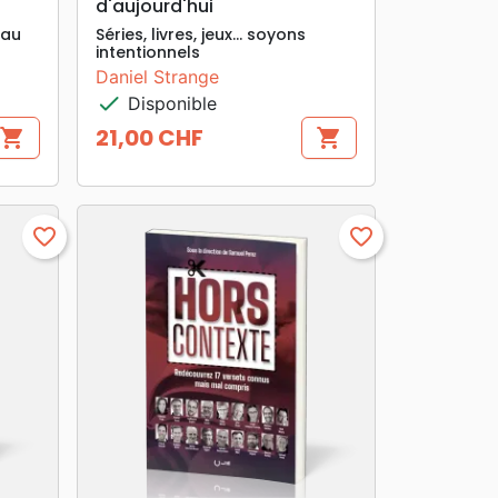
d'aujourd'hui
 au
Séries, livres, jeux... soyons
intentionnels
Daniel Strange
check
Disponible
21,00 CHF
shopping_cart
shopping_cart
Prix
favorite_border
favorite_border