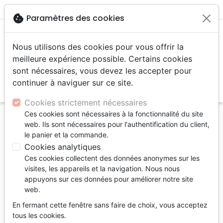
menu
shopping_cart
account_circle
cookie
Paramètres des cookies
Nous utilisons des cookies pour vous offrir la
meilleure expérience possible. Certains cookies
sont nécessaires, vous devez les accepter pour
continuer à naviguer sur ce site.
search
Reche
Cookies strictement nécessaires
Ces cookies sont nécessaires à la fonctionnalité du site
Accueil
Auteurs
Manlow Alexandre
web. Ils sont nécessaires pour l'authentification du client,
le panier et la commande.
Alexandre Manlow
Cookies analytiques
Liste des produits par auteur
Ces cookies collectent des données anonymes sur les
visites, les appareils et la navigation. Nous nous
tune
Filtrer
appuyons sur ces données pour améliorer notre site
web.
Commentaires
En fermant cette fenêtre sans faire de choix, vous acceptez
tous les cookies.