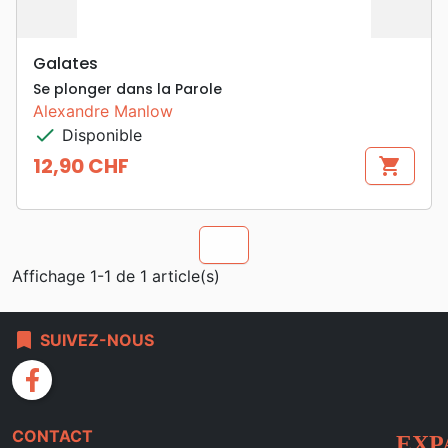
Galates
Se plonger dans la Parole
Alexandre Manlow
check
Disponible
12,90 CHF
shopping_cart
Prix
chevron_u
Affichage 1-1 de 1 article(s)
bookmark
SUIVEZ-NOUS
facebook
CONTACT