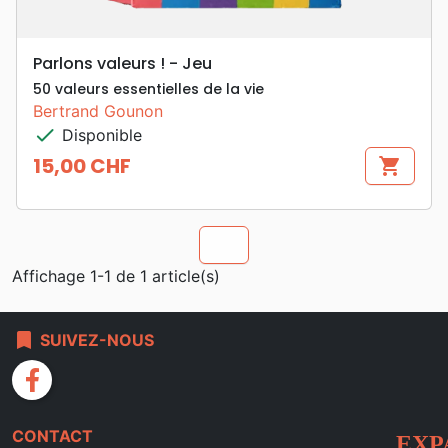
Parlons valeurs ! - Jeu
50 valeurs essentielles de la vie
Bertrand Gounon
check
Disponible
15,00 CHF
shopping_cart
Prix
chevron_u
Affichage 1-1 de 1 article(s)
bookmark
SUIVEZ-NOUS
facebook
CONTACT