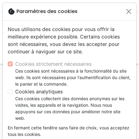
menu
shopping_cart
account_circle
cookie
Paramètres des cookies
Nous utilisons des cookies pour vous offrir la
meilleure expérience possible. Certains cookies
sont nécessaires, vous devez les accepter pour
continuer à naviguer sur ce site.
search
Reche
Cookies strictement nécessaires
Ces cookies sont nécessaires à la fonctionnalité du site
Accueil
Auteurs
Gounon Bertrand
web. Ils sont nécessaires pour l'authentification du client,
le panier et la commande.
Bertrand Gounon
Cookies analytiques
Liste des produits par auteur
Ces cookies collectent des données anonymes sur les
visites, les appareils et la navigation. Nous nous
tune
Filtrer
appuyons sur ces données pour améliorer notre site
web.
Divers
Jeux
En fermant cette fenêtre sans faire de choix, vous acceptez
tous les cookies.