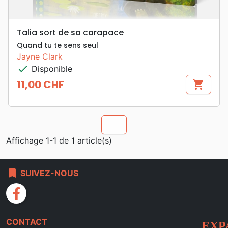
Talia sort de sa carapace
Quand tu te sens seul
Jayne Clark
check
Disponible
11,00 CHF
shopping_cart
Prix
chevron_u
Affichage 1-1 de 1 article(s)
bookmark
SUIVEZ-NOUS
facebook
CONTACT