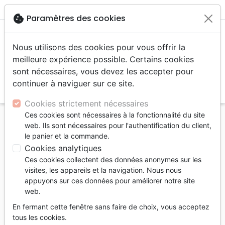
menu
shopping_cart
account_circle
cookie
Paramètres des cookies
Nous utilisons des cookies pour vous offrir la
meilleure expérience possible. Certains cookies
sont nécessaires, vous devez les accepter pour
continuer à naviguer sur ce site.
search
Reche
Cookies strictement nécessaires
Ces cookies sont nécessaires à la fonctionnalité du site
Accueil
Auteurs
Clark Jayne
web. Ils sont nécessaires pour l'authentification du client,
le panier et la commande.
Jayne Clark
Cookies analytiques
Liste des produits par auteur
Ces cookies collectent des données anonymes sur les
visites, les appareils et la navigation. Nous nous
tune
Filtrer
appuyons sur ces données pour améliorer notre site
web.
Enfants 6 - 9 ans
En fermant cette fenêtre sans faire de choix, vous acceptez
tous les cookies.