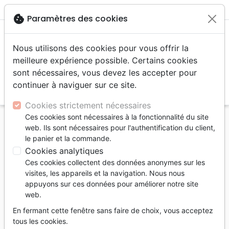
menu
shopping_cart
account_circle
cookie
Paramètres des cookies
Nous utilisons des cookies pour vous offrir la
meilleure expérience possible. Certains cookies
sont nécessaires, vous devez les accepter pour
continuer à naviguer sur ce site.
search
Reche
Cookies strictement nécessaires
Ces cookies sont nécessaires à la fonctionnalité du site
Accueil
Auteurs
Christian Art Gift
web. Ils sont nécessaires pour l'authentification du client,
le panier et la commande.
Liste des produits par auteur
Cookies analytiques
Ces cookies collectent des données anonymes sur les
tune
Filtrer
visites, les appareils et la navigation. Nous nous
appuyons sur ces données pour améliorer notre site
Fourres de Bible
web.
En fermant cette fenêtre sans faire de choix, vous acceptez
tous les cookies.