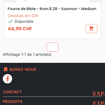
Fourre de Bible - Rom.8.28 - Saumon - Medium
Christian Art Gift
check
Disponible
44,95 CHF
shopping_cart
Prix
chevron_u
Affichage 1-1 de 1 article(s)
bookmark
SUIVEZ-NOUS
facebook
CONTACT
PRODUITS