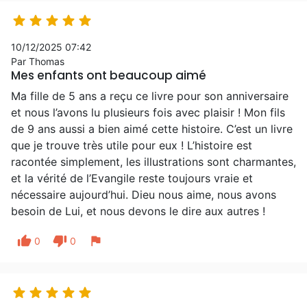





10/12/2025 07:42
Par Thomas
Mes enfants ont beaucoup aimé
Ma fille de 5 ans a reçu ce livre pour son anniversaire
et nous l’avons lu plusieurs fois avec plaisir ! Mon fils
de 9 ans aussi a bien aimé cette histoire. C’est un livre
que je trouve très utile pour eux ! L’histoire est
racontée simplement, les illustrations sont charmantes,
et la vérité de l’Evangile reste toujours vraie et
nécessaire aujourd’hui. Dieu nous aime, nous avons
besoin de Lui, et nous devons le dire aux autres !
thumb_up
thumb_down
flag
0
0




