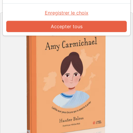
Référence
MB3642
EAN
9782826036425
MAISON DE LA BIBLE
Editeur
Enregistrer le choix
Accepter tous