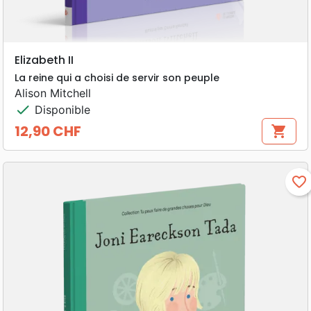
Elizabeth II
La reine qui a choisi de servir son peuple
Alison Mitchell
check
Disponible
12,90 CHF
shopping_cart
Prix
favorite_border