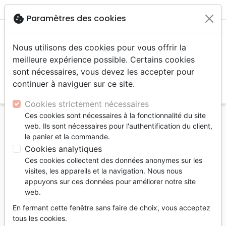
menu
shopping_cart
account_circle
cookie
Paramètres des cookies
Nous utilisons des cookies pour vous offrir la
meilleure expérience possible. Certains cookies
sont nécessaires, vous devez les accepter pour
continuer à naviguer sur ce site.
search
Reche
Cookies strictement nécessaires
Ces cookies sont nécessaires à la fonctionnalité du site
Accueil
Jeunesse
Enfants 6 - 9 ans
web. Ils sont nécessaires pour l'authentification du client,
Amy Carmichael - La fille aux yeux bruns qui a
le panier et la commande.
appris à prier
Cookies analytiques
Ces cookies collectent des données anonymes sur les
Amy Carmichael
visites, les appareils et la navigation. Nous nous
La fille aux yeux bruns qui a appris à
appuyons sur ces données pour améliorer notre site
web.
prier
En fermant cette fenêtre sans faire de choix, vous acceptez
Hunter Beless
tous les cookies.