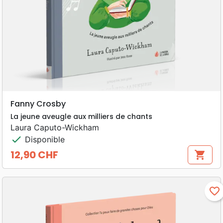
Fanny Crosby
La jeune aveugle aux milliers de chants
Laura Caputo-Wickham
check
Disponible
12,90 CHF
shopping_cart
Prix
favorite_border