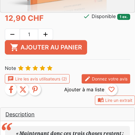
check
Disponible
12,90 CHF
1 ex.
remove
add
shopping_cart
AJOUTER AU PANIER





Note
chat
edit
Lire les avis utilisateurs (2)
Donnez votre avis
facebook
twitter
pinterest
favorite_border
auto_stories
Lire un extrait
Description
« Maintenant donc ces trois choses restent :