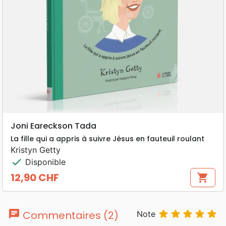
Joni Eareckson Tada
La fille qui a appris à suivre Jésus en fauteuil roulant
Kristyn Getty
check
Disponible
12,90 CHF
shopping_cart
Prix
chat





Commentaires (2)
Note