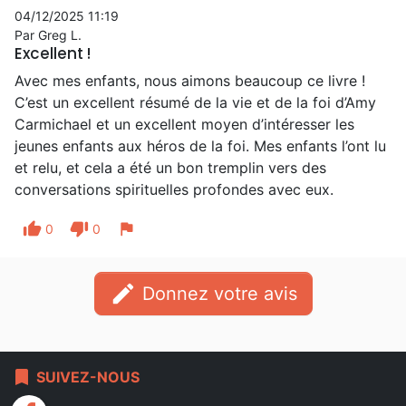
04/12/2025 11:19
Par Greg L.
Excellent !
Avec mes enfants, nous aimons beaucoup ce livre !
C’est un excellent résumé de la vie et de la foi d’Amy
Carmichael et un excellent moyen d’intéresser les
jeunes enfants aux héros de la foi. Mes enfants l’ont lu
et relu, et cela a été un bon tremplin vers des
conversations spirituelles profondes avec eux.
thumb_up
thumb_down
flag
0
0
edit
Donnez votre avis
bookmark
SUIVEZ-NOUS