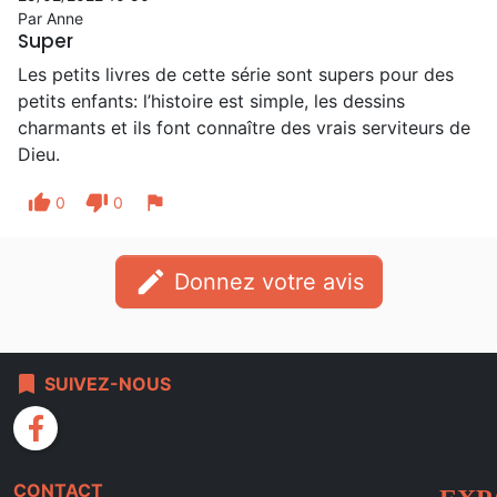
Par Anne
Super
Les petits livres de cette série sont supers pour des
petits enfants: l’histoire est simple, les dessins
charmants et ils font connaître des vrais serviteurs de
Dieu.
thumb_up
thumb_down
flag
0
0
edit
Donnez votre avis
bookmark
SUIVEZ-NOUS
facebook
CONTACT