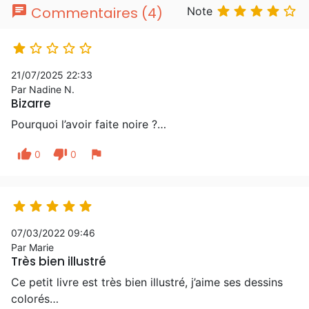
chat





Commentaires (4)
Note





21/07/2025 22:33
Par Nadine N.
Bizarre
Pourquoi l’avoir faite noire ?…
thumb_up
thumb_down
flag
0
0





07/03/2022 09:46
Par Marie
Très bien illustré
Ce petit livre est très bien illustré, j’aime ses dessins
colorés…