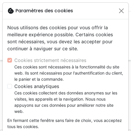
menu
shopping_cart
account_circle
cookie
Paramètres des cookies
Nous utilisons des cookies pour vous offrir la
meilleure expérience possible. Certains cookies
sont nécessaires, vous devez les accepter pour
continuer à naviguer sur ce site.
search
Reche
Cookies strictement nécessaires
Ces cookies sont nécessaires à la fonctionnalité du site
Accueil
Jeunesse
Enfants 6 - 9 ans
web. Ils sont nécessaires pour l'authentification du client,
Betsey Stockton - Le rêve d'une jeune esclave
le panier et la commande.
Cookies analytiques
Betsey Stockton
Ces cookies collectent des données anonymes sur les
Le rêve d'une jeune esclave
visites, les appareils et la navigation. Nous nous
appuyons sur ces données pour améliorer notre site
Laura Caputo-Wickham
web.
Référence
MB3593
EAN
9782826035930
En fermant cette fenêtre sans faire de choix, vous acceptez
MAISON DE LA BIBLE
Editeur
tous les cookies.