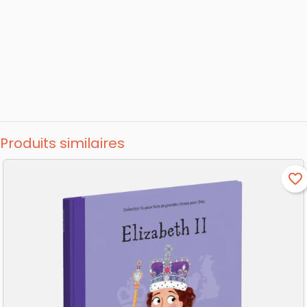
Produits similaires
favorite_border