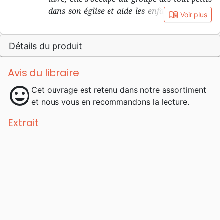
dans son église et aide les enfants de l’école
book_open
Voir plus
primaire de son quartier dans
l’apprentissage de la lecture.
Détails du produit
Avis du libraire
mood
Cet ouvrage est retenu dans notre assortiment
et nous vous en recommandons la lecture.
Extrait