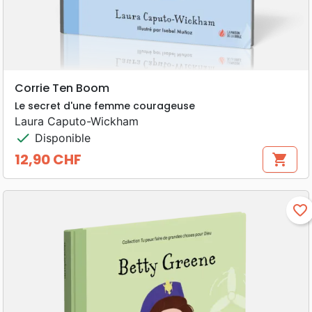
Corrie Ten Boom
Le secret d'une femme courageuse
Laura Caputo-Wickham
check
Disponible
12,90 CHF
shopping_cart
Prix
favorite_border