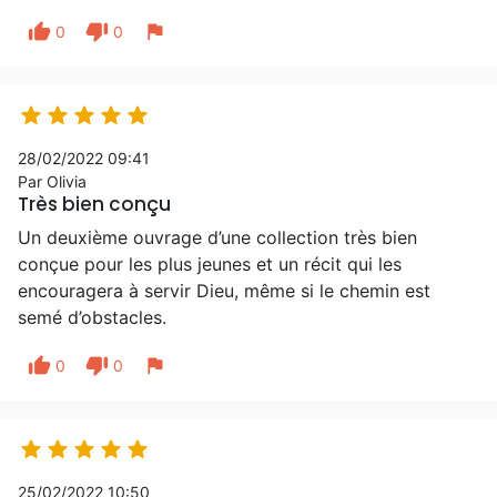
thumb_up
thumb_down
flag
0
0





28/02/2022 09:41
Par Olivia
Très bien conçu
Un deuxième ouvrage d’une collection très bien
conçue pour les plus jeunes et un récit qui les
encouragera à servir Dieu, même si le chemin est
semé d’obstacles.
thumb_up
thumb_down
flag
0
0





25/02/2022 10:50