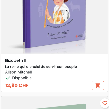
Elizabeth II
La reine qui a choisi de servir son peuple
Alison Mitchell
check
Disponible
12,90 CHF
shopping_cart
Prix
favorite_border