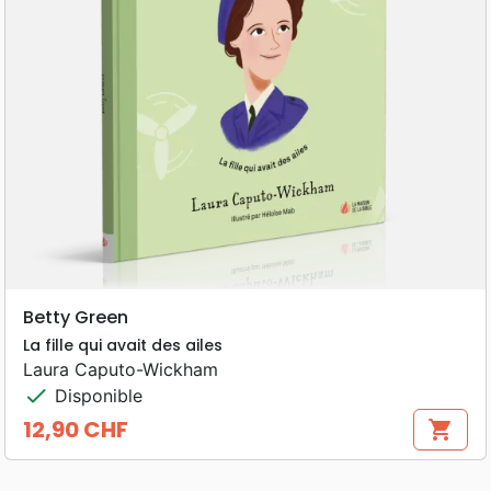
Betty Green
La fille qui avait des ailes
Laura Caputo-Wickham
check
Disponible
12,90 CHF
shopping_cart
Prix