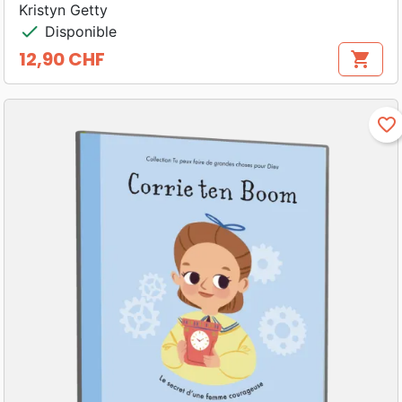
Kristyn Getty
check
Disponible
12,90 CHF
shopping_cart
Prix
favorite_border