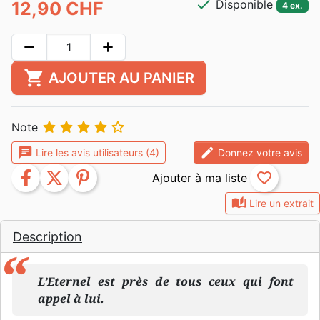
check
Disponible
12,90 CHF
4 ex.
remove
add
shopping_cart
AJOUTER AU PANIER





Note
chat
edit
Lire les avis utilisateurs (4)
Donnez votre avis
facebook
twitter
pinterest
favorite_border
auto_stories
Lire un extrait
Description
L’Eternel est près de tous ceux qui font
appel à lui.