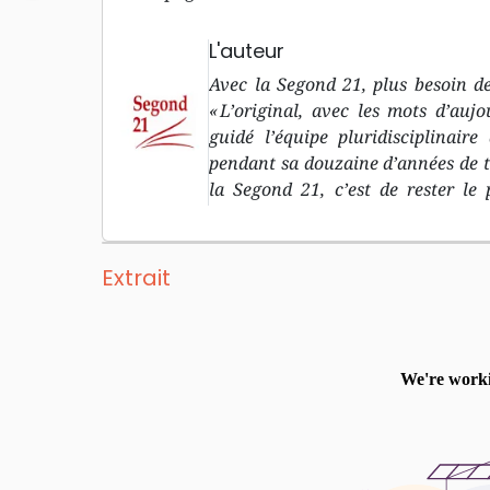
L'auteur
Avec la Segond 21, plus besoin de
« L’original, avec les mots d’aujo
guidé l’équipe pluridisciplinair
pendant sa douzaine d’années de trav
la Segond 21, c’est de rester le 
biblique dans les langues original
l’Ancien Testament, et le grec p
d’aujourd’hu i» : le deuxième objec
Extrait
langage courant, compréhensible p
traduction à découvrir, pour r
introduction à chaque livre bibl
compréhension « minimale », 
géographiques et des repères dans
rapidement les livres bibliques