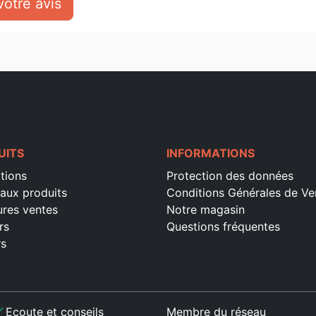
otre avis
UITS
INFORMATIONS
tions
Protection des données
aux produits
Conditions Générales de Ve
ures ventes
Notre magasin
rs
Questions fréquentes
rs
ck
Ecoute et conseils
Membre du réseau