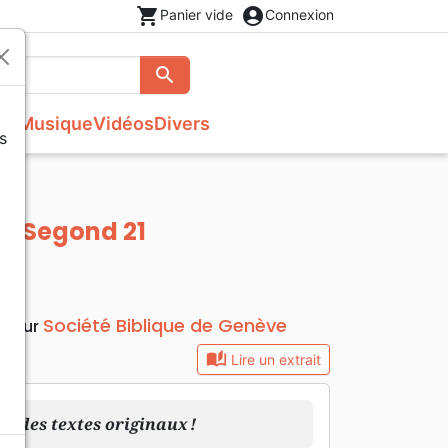
shopping_cart
account_circle
Panier vide
Connexion
search
Rechercher
se
Musique
Vidéos
Divers
s
Autres versions
Théâtre, saynettes
Recueils et partitions
Livres cadeaux
e, Segond 21
Société Biblique de Genève
iteur
auto_stories
Lire un extrait
e des textes originaux !