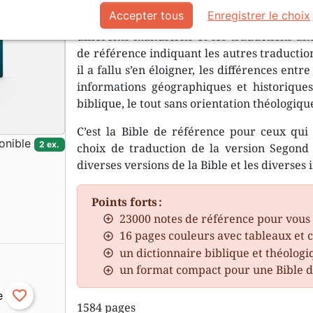
Accepter tous
Enregistrer le choix
Une offre unique en francophonie : la men
différents manuscrits et les traductions an
de référence indiquant les autres traduction
il a fallu s’en éloigner, les différences entr
informations géographiques et historiques 
biblique, le tout sans orientation théologiqu
C’est la Bible de référence pour ceux qu
onible
2 ex.
choix de traduction de la version Segond 2
diverses versions de la Bible et les diverses 
Points forts :
23000 notes de référence pour vous
16 pages couleurs avec tableaux et 
un dictionnaire biblique et théologi
un format compact pour une Bible d
favorite_border
1584 pages