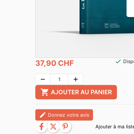
check
Disp
37,90 CHF
remove
add
shopping_cart
AJOUTER AU PANIER
edit
Donnez votre avis
facebook
twitter
pinterest