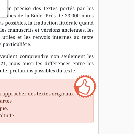
tion précise des textes portés par les
ciennes de la Bible. Près de 23’000 notes
s possibles, la traduction littérale quand
e les manuscrits et versions anciennes, les
utiles et les renvois internes au texte
e particulière.
i veulent comprendre non seulement les
1, mais aussi les différences entre les
interprétations possibles du texte.
 rapprocher des textes originaux
cartes
que.
’étude