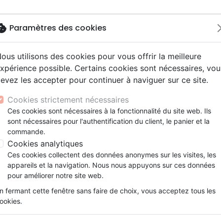
okie
Paramètres des cookies
ous utilisons des cookies pour vous offrir la meilleure
Nouveautés
Bibles
Livres
Jeunes
xpérience possible. Certains cookies sont nécessaires, vou
evez les accepter pour continuer à naviguer sur ce site.
ue, société, politique
scents, jeunes
 Rock
ires vraies, témoignages
Français fondamental
Israël, Messianique
Livres d'activités
Jeunesse
Concerts, spectacles
Accessoires de Bible
nd 21, avec notes de références
y
e, adoration, louange
s jeunesse
entaires, reportages
Bibles d'étude
Evangelisation
CD Jeunesse
Cookies strictement nécessaires
ur
tion
es, méditations jeunesse
Nouveaux Testaments
Témoignages, biographies
Enseignement jeunesse
Bible avec notes de référenc
Ces cookies sont nécessaires à la fonctionnalité du site web. Ils
ais courant
nne, santé
sont nécessaires pour l'authentification du client, le panier et la
Evangiles
Romans
Couverture rigide
commande.
le, couple
Bandes dessinées
Cookies analytiques
Segond 21
Ces cookies collectent des données anonymes sur les visites, les
Référence
SG12447
EAN
9782608124470
Ed
appareils et la navigation. Nous nous appuyons sur ces données
pour améliorer notre site web.
Description
Détails du produit
n fermant cette fenêtre sans faire de choix, vous acceptez tous les
ookies.
Découvrez la Bible qui vous rapproch