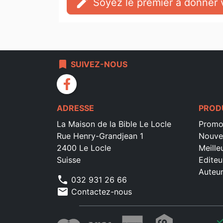
edit
Soyez le premier à donner v
bookmark
SUIVEZ-NOUS
facebook
ADRESSE
PROD
La Maison de la Bible Le Locle
Promo
Rue Henry-Grandjean 1
Nouve
2400 Le Locle
Meille
Suisse
Editeu
Auteu
phone
032 931 26 66
mail
Contactez-nous
che