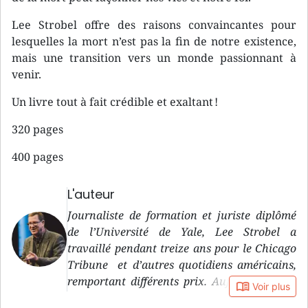
Lee Strobel offre des raisons convaincantes pour
lesquelles la mort n’est pas la fin de notre existence,
mais une transition vers un monde passionnant à
venir.
Un livre tout à fait crédible et exaltant !
320 pages
400 pages
L'auteur
Journaliste de formation et juriste diplômé
de l’Université de Yale, Lee Strobel a
travaillé pendant treize ans pour le Chicago
Tribune et d’autres quotidiens américains,
remportant différents prix. Aujourd’hui, cet
book_open
Voir plus
ancien athée exerce un ministère pastoral et