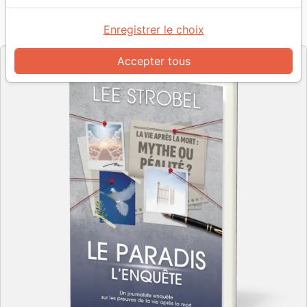
Référence
VIDA1241
EAN
9782383912415
Enregistrer le choix
Vida
Editeur
Accepter tous