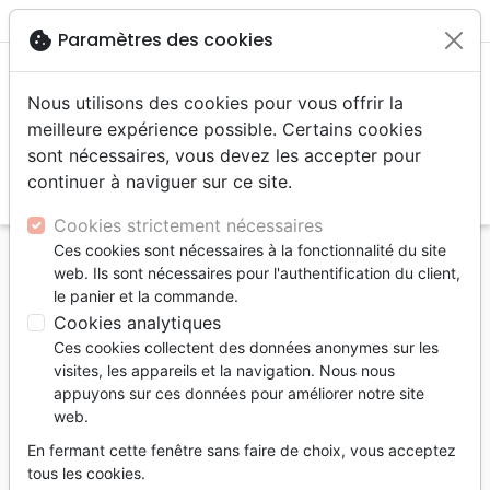
menu
shopping_cart
account_circle
cookie
Paramètres des cookies
Nous utilisons des cookies pour vous offrir la
meilleure expérience possible. Certains cookies
sont nécessaires, vous devez les accepter pour
continuer à naviguer sur ce site.
search
Reche
Cookies strictement nécessaires
Ces cookies sont nécessaires à la fonctionnalité du site
Accueil
Livres
Evangelisation
web. Ils sont nécessaires pour l'authentification du client,
Découverte de la foi
le panier et la commande.
Paradis, l'enquête (Le) - Un journaliste enquête sur
Cookies analytiques
les preuves de la vie après la mort
Ces cookies collectent des données anonymes sur les
visites, les appareils et la navigation. Nous nous
Le paradis, l'enquête
appuyons sur ces données pour améliorer notre site
web.
Un journaliste enquête sur les preuves de
la vie après la mort
En fermant cette fenêtre sans faire de choix, vous acceptez
tous les cookies.
Lee Strobel