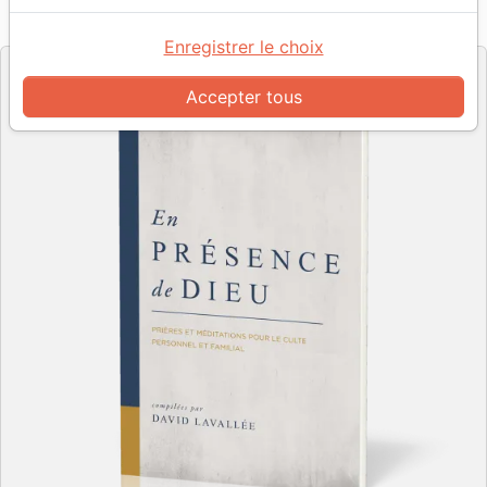
Référence
PC0519
EAN
9782925405191
Impact
Editeur
Enregistrer le choix
Accepter tous