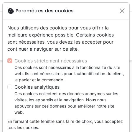
menu
shopping_cart
account_circle
cookie
Paramètres des cookies
Nous utilisons des cookies pour vous offrir la
meilleure expérience possible. Certains cookies
sont nécessaires, vous devez les accepter pour
continuer à naviguer sur ce site.
search
Reche
Cookies strictement nécessaires
Ces cookies sont nécessaires à la fonctionnalité du site
Accueil
Livres
Edification
web. Ils sont nécessaires pour l'authentification du client,
En présence de Dieu - Prières et méditations pour
le panier et la commande.
le culte personnel et familial
Cookies analytiques
Ces cookies collectent des données anonymes sur les
En présence de Dieu
visites, les appareils et la navigation. Nous nous
Prières et méditations pour le culte
appuyons sur ces données pour améliorer notre site
web.
personnel et familial
En fermant cette fenêtre sans faire de choix, vous acceptez
David Lavallée
tous les cookies.