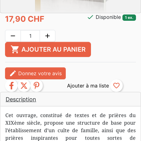
check
Disponible
17,90 CHF
1 ex.
remove
add
shopping_cart
AJOUTER AU PANIER
edit
Donnez votre avis
facebook
twitter
pinterest
favorite_border
Description
Cet ouvrage, constitué de textes et de prières du
XIXème siècle, propose une structure de base pour
l’établissement d’un culte de famille, ainsi que des
prières inspirantes pour toutes sortes de