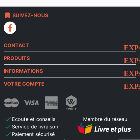
bookmark
SUIVEZ-NOUS
facebook
CONTACT
PRODUITS
INFORMATIONS
VOTRE COMPTE
check
Ecoute et conseils
Membre du réseau
check
Service de livraison
check
Paiement sécurisé