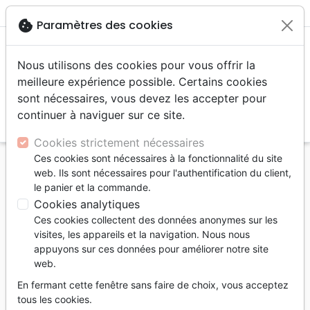
menu
shopping_cart
account_circle
cookie
Paramètres des cookies
Nous utilisons des cookies pour vous offrir la
meilleure expérience possible. Certains cookies
sont nécessaires, vous devez les accepter pour
continuer à naviguer sur ce site.
search
Reche
Cookies strictement nécessaires
Ces cookies sont nécessaires à la fonctionnalité du site
Accueil
Livres
Eglise
web. Ils sont nécessaires pour l'authentification du client,
Laissez les enfants adorer - Les fondements
le panier et la commande.
bibliques en faveur de l'inclusion des enfants au culte
Cookies analytiques
Ces cookies collectent des données anonymes sur les
Laissez les enfants adorer
visites, les appareils et la navigation. Nous nous
Les fondements bibliques en faveur de
appuyons sur ces données pour améliorer notre site
web.
l'inclusion des enfants au culte collectif
En fermant cette fenêtre sans faire de choix, vous acceptez
Jason Helopoulos
tous les cookies.