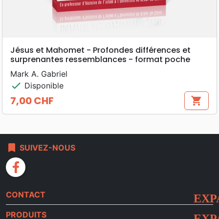
Jésus et Mahomet - Profondes différences et
surprenantes ressemblances - format poche
Mark A. Gabriel
check
Disponible
7,00 CHF
shopping_cart
Prix
bookmark
SUIVEZ-NOUS
facebook
CONTACT
PRODUITS