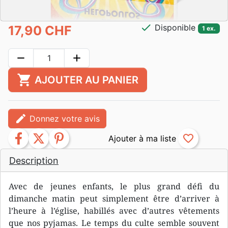
check
Disponible
17,90 CHF
1 ex.
remove
add
shopping_cart
AJOUTER AU PANIER
edit
Donnez votre avis
facebook
twitter
pinterest
favorite_border
Description
Avec de jeunes enfants, le plus grand défi du
dimanche matin peut simplement être d’arriver à
l’heure à l’église, habillés avec d’autres vêtements
que nos pyjamas. Le temps du culte semble souvent