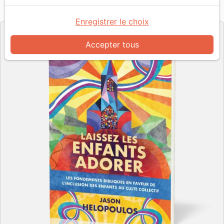
Référence
PC9563
EAN
9782924895634
La Rochelle
Editeur
Enregistrer le choix
Accepter tous