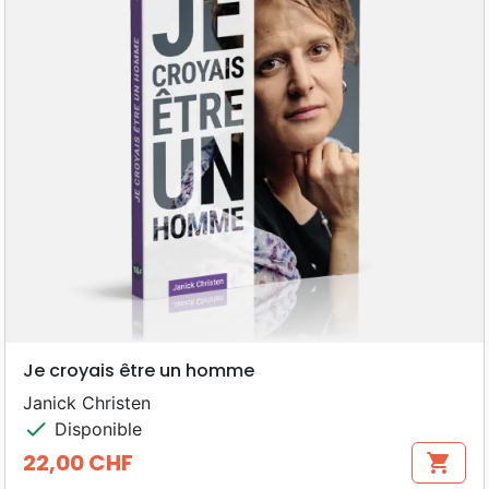
Je croyais être un homme
Janick Christen
check
Disponible
22,00 CHF
shopping_cart
Prix