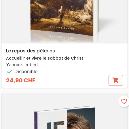
Le repos des pèlerins
Accueillir et vivre le sabbat de Christ
Yannick Imbert
check
Disponible
24,90 CHF
shopping_cart
Prix
favorite_border