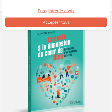
Référence
OUR2076
EAN
9782889130764
Ourania
Editeur
Enregistrer le choix
Accepter tous