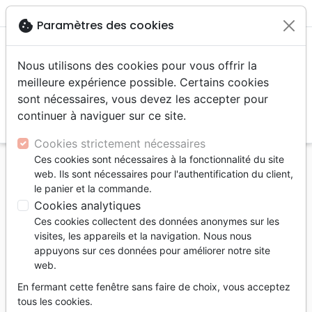
menu
shopping_cart
account_circle
cookie
Paramètres des cookies
Nous utilisons des cookies pour vous offrir la
meilleure expérience possible. Certains cookies
sont nécessaires, vous devez les accepter pour
continuer à naviguer sur ce site.
search
Reche
Cookies strictement nécessaires
Ces cookies sont nécessaires à la fonctionnalité du site
Accueil
Livres
Personne, santé
web. Ils sont nécessaires pour l'authentification du client,
Santé à la dimension du coeur de Dieu (La) -
le panier et la commande.
Réflexions d'un médecin chrétien
Cookies analytiques
Ces cookies collectent des données anonymes sur les
La santé à la dimension du coeur de
visites, les appareils et la navigation. Nous nous
Dieu
appuyons sur ces données pour améliorer notre site
web.
Réflexions d'un médecin chrétien
En fermant cette fenêtre sans faire de choix, vous acceptez
Raymond Bossy
tous les cookies.