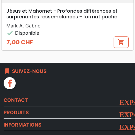
Jésus et Mahomet - Profondes différences et
surprenantes ressemblances - format poche
Mark A. Gabriel
check
Disponible
7,00 CHF
shopping_cart
Prix
bookmark
SUIVEZ-NOUS
facebook
CONTACT
PRODUITS
INFORMATIONS