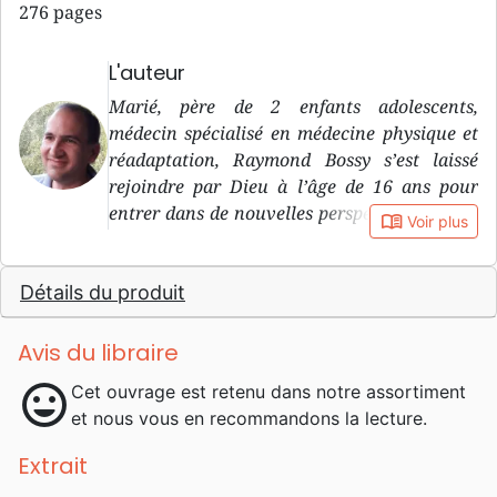
276 pages
L'auteur
Marié, père de 2 enfants adolescents,
médecin spécialisé en médecine physique et
réadaptation, Raymond Bossy s’est laissé
rejoindre par Dieu à l’âge de 16 ans pour
entrer dans de nouvelles perspectives de vie.
book_open
Voir plus
Dès lors il cherche à vivre au quotidien ce
que Dieu nous offre et souhaite pour nous et
Détails du produit
nos proches. Dans ce sens, il a commencé à
explorer la signification de la santé, de la
maladie et de la guérison dans la Bible
Avis du libraire
depuis le début des années 1990.
mood
Cet ouvrage est retenu dans notre assortiment
et nous vous en recommandons la lecture.
Extrait