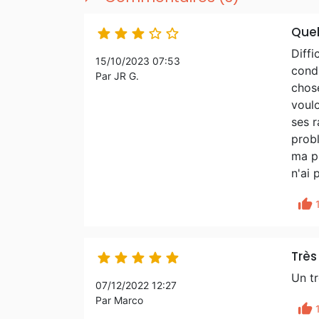
Quel





Diffi
15/10/2023 07:53
condu
Par JR G.
chose
voulo
ses r
probl
ma pl
n'ai 
thumb_up
Très





Un tr
07/12/2022 12:27
Par Marco
thumb_up