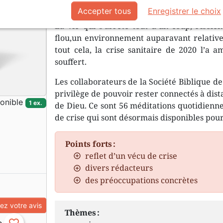
là et l’attend
Accepter tous
Enregistrer le choix
La vie qui s’arrête tout d’un coup, l’isole
flou,un environnement auparavant relative
tout cela, la crise sanitaire de 2020 l’a
souffert.
Les collaborateurs de la Société Biblique de
privilège de pouvoir rester connectés à dist
onible
1 ex.
de Dieu. Ce sont 56 méditations quotidienne
de crise qui sont désormais disponibles pour
Points forts :
reflet d’un vécu de crise
divers rédacteurs
des préoccupations concrètes
z votre avis
Thèmes :