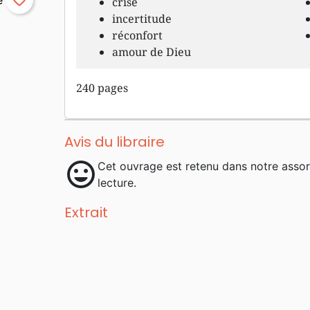
favorite_border
crise
incertitude
réconfort
amour de Dieu
240 pages
Avis du libraire
mood
Cet ouvrage est retenu dans notre asso
lecture.
Extrait