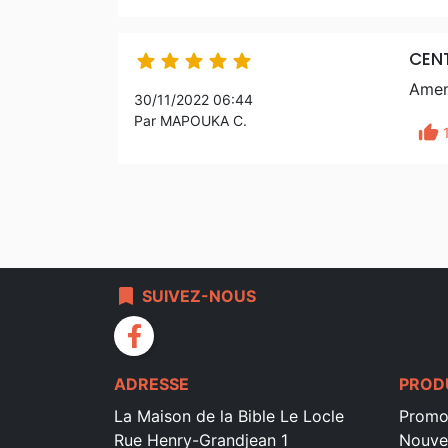
CENT





Amen
30/11/2022 06:44
Par MAPOUKA C.
thumb_up
bookmark
SUIVEZ-NOUS
facebook
ADRESSE
PROD
La Maison de la Bible Le Locle
Promo
Rue Henry-Grandjean 1
Nouve