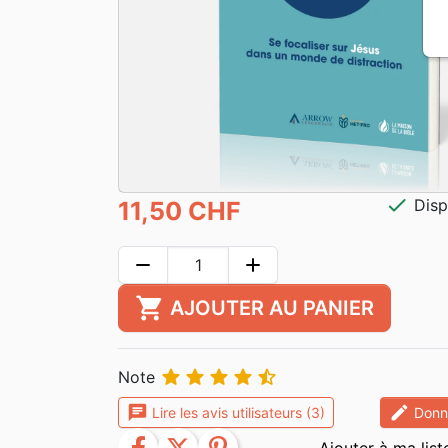
check
Disp
11,50 CHF
remove
add
shopping_cart
AJOUTER AU PANIER





Note
chat
edit
Lire les avis utilisateurs (3)
Donne