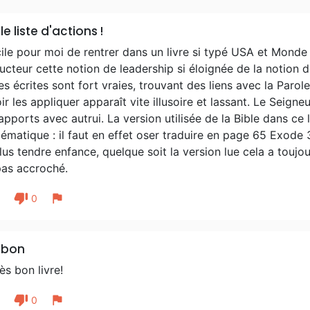
le liste d'actions !
cile pour moi de rentrer dans un livre si typé USA et Monde
cteur cette notion de leadership si éloignée de la notion d
s écrites sont fort vraies, trouvant des liens avec la Parole
ir les appliquer apparaît vite illusoire et lassant. Le Seigne
apports avec autrui. La version utilisée de la Bible dans ce
ématique : il faut en effet oser traduire en page 65 Exode
us tendre enfance, quelque soit la version lue cela a toujo
pas accroché.
thumb_down
flag
1
0
 bon
ès bon livre!
thumb_down
flag
1
0