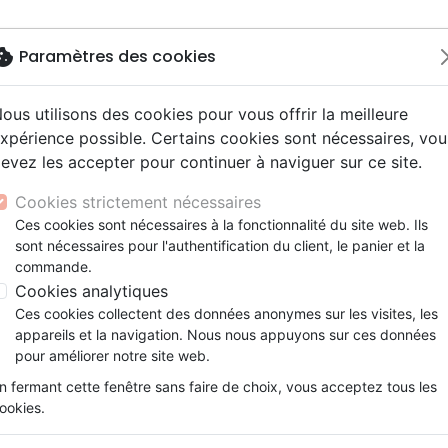
okie
Paramètres des cookies
ous utilisons des cookies pour vous offrir la meilleure
Nouveautés
Bibles
Livres
Jeunes
xpérience possible. Certains cookies sont nécessaires, vou
evez les accepter pour continuer à naviguer sur ce site.
ue, société, politique
scents, jeunes
Hip-hop
ires vraies, témoignages
ts cadeaux
Français fondamental
Israël, Messianique
Livres d'activités
Noël, Musique de fête
Concerts, spectacles
Jeux
r Jésus - Se focaliser sur Jésus dans un monde de distract
y
e, adoration, louange
s jeunesse
umental
entaires, reportages
Bibles d'étude
Evangelisation
CD Jeunesse
Compilations
Enseignement, conférence
Cookies strictement nécessaires
ur
tion
es, méditations jeunesse
esse
Bibles audio
Témoignages, biographies
Enseignement jeunesse
Rock
Centrés sur Jésus
Ces cookies sont nécessaires à la fonctionnalité du site web. Ils
ais courant
nne, santé
sont nécessaires pour l'authentification du client, le panier et la
Nouveaux Testaments
Romans
Se focaliser sur Jésus dans un mon
commande.
le, couple
Bandes dessinées
Cookies analytiques
BROWN A. STEVE
Ces cookies collectent des données anonymes sur les visites, les
Référence
MB3621
EAN
9782826036210
Edi
appareils et la navigation. Nous nous appuyons sur ces données
pour améliorer notre site web.
Description
Détails du produit
n fermant cette fenêtre sans faire de choix, vous acceptez tous les
ookies.
Il suffit à l’homme de se retourner