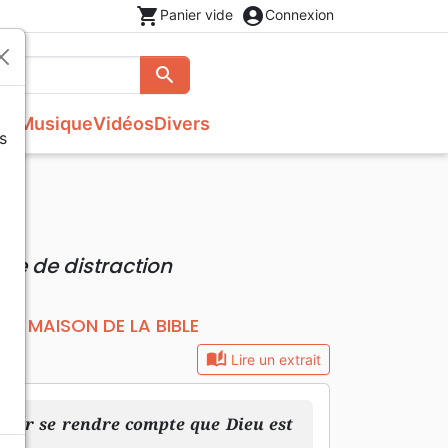
shopping_cart
account_circle
Panier vide
Connexion
search
Rechercher
se
Musique
Vidéos
Divers
s
Evangiles
Théâtre, saynettes
Recueils et partitions
Accessoires de Bible
ion
s
Autres versions
Livres cadeaux
Poésie
de de distraction
MAISON DE LA BIBLE
teur
auto_stories
Lire un extrait
 pour se rendre compte que Dieu est