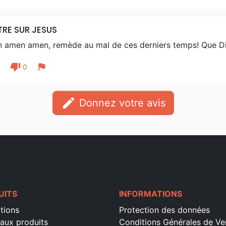
RE SUR JESUS
 amen amen, remède au mal de ces derniers temps! Que Di
thumb_down
flag
1
0
edit
Donnez votre avis
UITS
INFORMATIONS
tions
Protection des données
aux produits
Conditions Générales de Ve