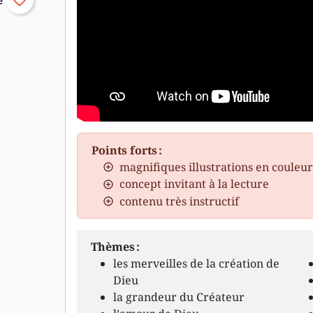
favorite_border
Points forts :
magnifiques illustrations en couleu
concept invitant à la lecture
contenu très instructif
Thèmes :
les merveilles de la création de
Dieu
la grandeur du Créateur