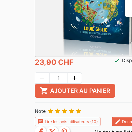
check
Disp
23,90 CHF
remove
add
shopping_cart
AJOUTER AU PANIER





Note
chat
edit
Lire les avis utilisateurs (10)
Donne