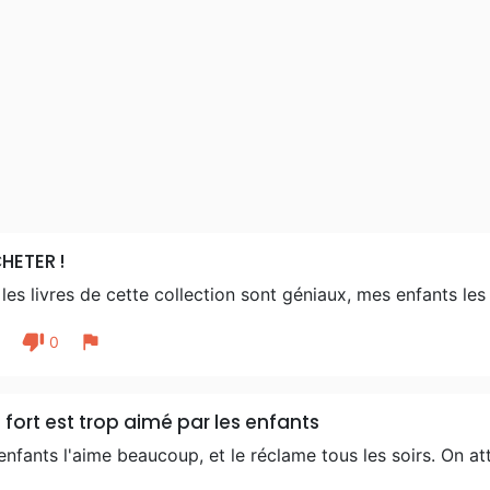
HETER !
les livres de cette collection sont géniaux, mes enfants le
thumb_down
flag
1
0
 fort est trop aimé par les enfants
nfants l'aime beaucoup, et le réclame tous les soirs. On at