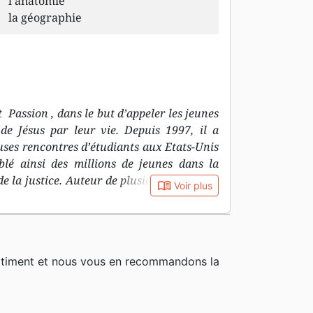
l’anatomie
la géographie
Passion , dans le but d’appeler les jeunes
 de Jésus par leur vie. Depuis 1997, il a
ses rencontres d’étudiants aux Etats-Unis
blé ainsi des millions de jeunes dans la
de la justice. Auteur de plusieurs ouvrages
book_open
Voir plus
remier traduit en français, Louie est aussi
. Avec sa femme Shelley, il est responsable
dirigent en outre la maison de disques
ssion Global Institute . Louie et Shelley
rtiment et nous vous en recommandons la