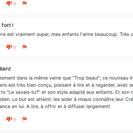
thumb_down
flag
1
0
fort !
vre est vraiment super, mes enfants l'aime beaucoup. Très co
thumb_down
flag
1
0
llent
ement dans la même veine que "Trop beau!", ce nouveau liv
ans est très bien conçu, plaisant à lire et à regarder, avec s
ts "Le savais-tu?" et son style adapté aux enfants. Et son c
dien. Le but est atteint: les aider à mieux connaître leur Cré
ance en lui. A lire, à offrir et à diffuser largement!
thumb_down
flag
1
0