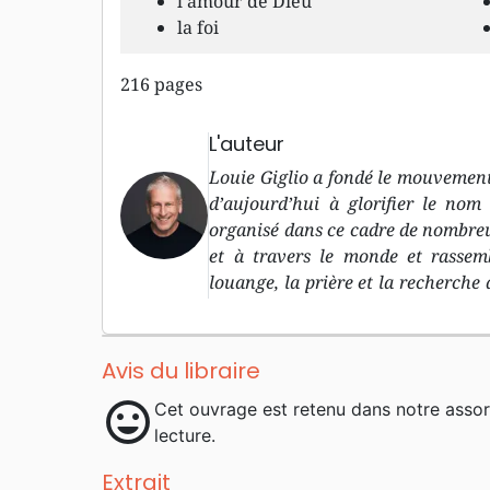
l’amour de Dieu
la foi
216 pages
L'auteur
Louie Giglio a fondé le mouvement 
d’aujourd’hui à glorifier le nom
organisé dans ce cadre de nombreu
et à travers le monde et rassem
louange, la prière et la recherche 
en anglais, dont celui-ci est le p
pasteur de la Passion City Church 
de l’équipe d’encadrement. Ils 
Avis du libraire
sixstepsrecords , ainsi que le Pa
mood
Cet ouvrage est retenu dans notre asso
résident à Atlanta, aux Etats-Unis.
lecture.
Extrait