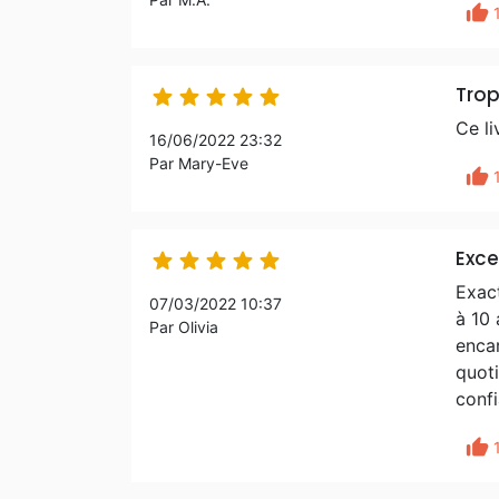
thumb_up
Trop 





Ce li
16/06/2022 23:32
Par Mary-Eve
thumb_up
Exce





Exact
07/03/2022 10:37
à 10 
Par Olivia
encar
quoti
confi
thumb_up