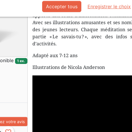
Accepter tous
Enregistrer le choix
Faisant suite à
Trop beau !
, paru en 2019,
apporte une foule d’informations étonnantes
Avec ses illustrations amusantes et ses nomb
des jeunes lecteurs. Chaque méditation s
partie « Le savais-tu ? », avec des infos
d’activités.
Adapté aux 7-12 ans
onible
1 ex.
Illustrations de Nicola Anderson
z votre avis