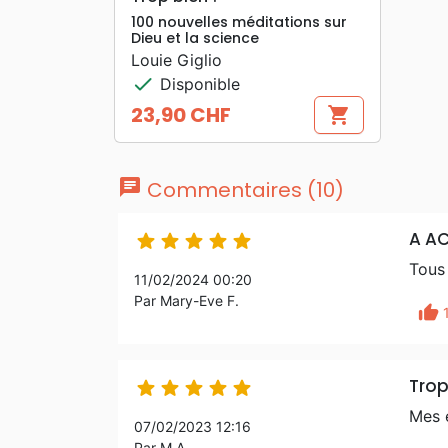
100 nouvelles méditations sur
Dieu et la science
Louie Giglio
check
Disponible
23,90 CHF
shopping_cart
Prix
chat
Commentaires (10)
A AC





Tous 
11/02/2024 00:20
Par Mary-Eve F.
thumb_up
Trop





Mes e
07/02/2023 12:16
Par M.A.