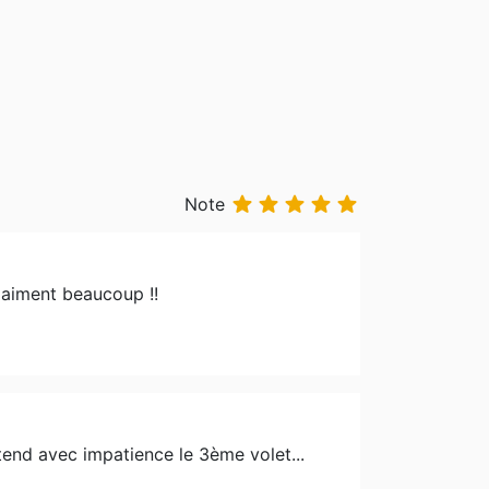





Note
s aiment beaucoup !!
tend avec impatience le 3ème volet...