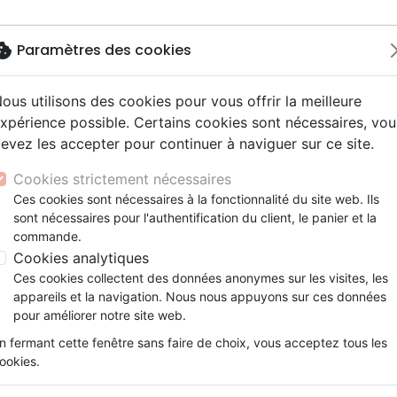
okie
Paramètres des cookies
ous utilisons des cookies pour vous offrir la meilleure
Nouveautés
Bibles
Livres
Jeunes
xpérience possible. Certains cookies sont nécessaires, vou
evez les accepter pour continuer à naviguer sur ce site.
ue, société, politique
scents, jeunes
Hip-hop
ires vraies, témoignages
ts cadeaux
Français fondamental
Israël, Messianique
Livres d'activités
Noël, Musique de fête
Concerts, spectacles
Jeux
Trop fort ! - 100 méditations sur Dieu et la science
y
e, adoration, louange
s jeunesse
umental
entaires, reportages
Bibles d'étude
Evangelisation
CD Jeunesse
Compilations
Enseignement, conférence
Cookies strictement nécessaires
ur
tion
es, méditations jeunesse
esse
Bibles audio
Témoignages, biographies
Enseignement jeunesse
Rock
Trop fort !
Ces cookies sont nécessaires à la fonctionnalité du site web. Ils
ais courant
nne, santé
sont nécessaires pour l'authentification du client, le panier et la
Nouveaux Testaments
Romans
100 méditations sur Dieu et la scie
commande.
le, couple
Bandes dessinées
Cookies analytiques
Louie Giglio
Ces cookies collectent des données anonymes sur les visites, les
Référence
OUR2065
EAN
9782889130658
E
appareils et la navigation. Nous nous appuyons sur ces données
pour améliorer notre site web.
Description
Détails du produit
n fermant cette fenêtre sans faire de choix, vous acceptez tous les
ookies.
Seigneur, partout où je regarde, je v