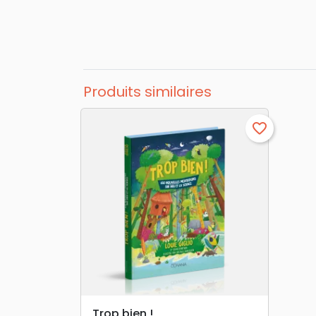
Produits similaires
favorite_border
search
APERÇU RAPIDE
Trop bien !