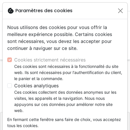
menu
shopping_cart
account_circle
cookie
Paramètres des cookies
Nous utilisons des cookies pour vous offrir la
meilleure expérience possible. Certains cookies
sont nécessaires, vous devez les accepter pour
continuer à naviguer sur ce site.
search
Reche
Cookies strictement nécessaires
Ces cookies sont nécessaires à la fonctionnalité du site
Accueil
Livres
Romans
Deuxième chance
web. Ils sont nécessaires pour l'authentification du client,
le panier et la commande.
Deuxième chance
Cookies analytiques
Charles-André Geiser
Ces cookies collectent des données anonymes sur les
visites, les appareils et la navigation. Nous nous
Référence
OLA2032
EAN
9782970120322
appuyons sur ces données pour améliorer notre site
OLADIOS
Editeur
web.
En fermant cette fenêtre sans faire de choix, vous acceptez
tous les cookies.