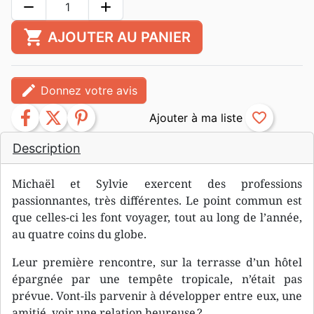
remove
add
shopping_cart
AJOUTER AU PANIER
edit
Donnez votre avis
facebook
twitter
pinterest
favorite_border
Description
Michaël et Sylvie exercent des professions
passionnantes, très différentes. Le point commun est
que celles-ci les font voyager, tout au long de l’année,
au quatre coins du globe.
Leur première rencontre, sur la terrasse d’un hôtel
épargnée par une tempête tropicale, n’était pas
prévue. Vont-ils parvenir à développer entre eux, une
amitié, voir une relation heureuse ?