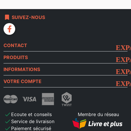
bookmark
SUIVEZ-NOUS
facebook
CONTACT
PRODUITS
INFORMATIONS
VOTRE COMPTE
check
Ecoute et conseils
Membre du réseau
check
Service de livraison
check
Paiement sécurisé