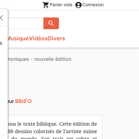
shopping_cart
account_circle
Panier vide
Connexion
search
Rechercher
se
Musique
Vidéos
Divers
s
Evangiles
Théâtre, saynettes
Recueils et partitions
Accessoires de Bible
rocanoniques - nouvelle édition
s
Autres versions
Livres cadeaux
Poésie
Bibli'O
diteur
 à tous le texte biblique. Cette édition de
e 600 dessins colorisés de l’artiste suisse
 tour du monde. Son trait est sobre et