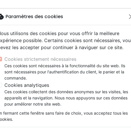
okie
Paramètres des cookies
ous utilisons des cookies pour vous offrir la meilleure
Nouveautés
Bibles
Livres
Jeunes
xpérience possible. Certains cookies sont nécessaires, vou
evez les accepter pour continuer à naviguer sur ce site.
ue, société, politique
scents, jeunes
Hip-hop
ires vraies, témoignages
ts cadeaux
Français fondamental
Israël, Messianique
Livres d'activités
Noël, Musique de fête
Concerts, spectacles
Jeux
Bible Parole de Vie illustrée par Annie Valotton sans deuté
y
e, adoration, louange
s jeunesse
umental
entaires, reportages
Bibles d'étude
Evangelisation
CD Jeunesse
Compilations
Enseignement, conférence
Cookies strictement nécessaires
ur
tion
es, méditations jeunesse
esse
Bibles audio
Témoignages, biographies
Enseignement jeunesse
Rock
La Bible Parole de Vie
Ces cookies sont nécessaires à la fonctionnalité du site web. Ils
ais courant
nne, santé
sont nécessaires pour l'authentification du client, le panier et la
Nouveaux Testaments
Romans
Illustrée par Annie Vallotton
commande.
le, couple
Bandes dessinées
Cookies analytiques
Français fondamental
Ces cookies collectent des données anonymes sur les visites, les
Référence
BIBL0758
EAN
9782853007580
E
appareils et la navigation. Nous nous appuyons sur ces données
Description
Détails du produit
pour améliorer notre site web.
n fermant cette fenêtre sans faire de choix, vous acceptez tous les
Un style direct et simple qui rend accessible
ookies.
la Bible Parole de Vie est enrichie de plus d
Annie Vallotton, dont l’oeuvre a fait le