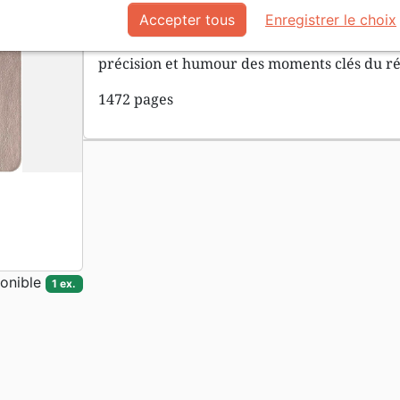
dynamique. Ses personnages n’ont pas de v
Accepter tous
Enregistrer le choix
scènes pétillent de vie et d’émotion… Auta
précision et humour des moments clés du réci
1472 pages
onible
1 ex.