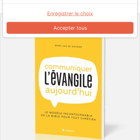
Référence
BLF9540
EAN
9782362495403
BLF
Editeur
Enregistrer le choix
Accepter tous