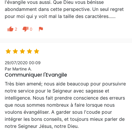
l'évangile vous aussi. Que Dieu vous bénisse
abondamment dans cette perspective. Un seul regret
pour moi qui y voit mal la taille des caractères......
thumb_up
thumb_down
flag
2
0





29/07/2020 00:09
Par Martine A.
Communiquer l'Evangile
Très bien amené; nous aide beaucoup pour poursuivre
notre service pour le Seigneur avec sagesse et
intelligence. Nous fait prendre conscience des erreurs
que nous sommes nombreux à faire lorsque nous
voulons évangéliser. A garder sous l'coude pour
intégrer les bons conseils, et toujours mieux parler de
notre Seigneur Jésus, notre Dieu.