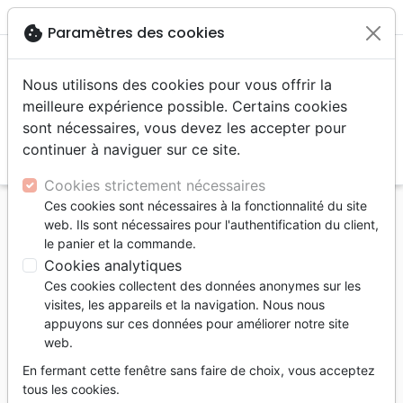
menu
shopping_cart
account_circle
cookie
Paramètres des cookies
Nous utilisons des cookies pour vous offrir la
meilleure expérience possible. Certains cookies
sont nécessaires, vous devez les accepter pour
continuer à naviguer sur ce site.
search
Reche
Cookies strictement nécessaires
Ces cookies sont nécessaires à la fonctionnalité du site
Accueil
Livres
Edification
web. Ils sont nécessaires pour l'authentification du client,
Communiquer l'évangile aujourd'hui - le modèle
le panier et la commande.
incontournable de la bible pour tout chrétien
Cookies analytiques
Ces cookies collectent des données anonymes sur les
Communiquer l'Évangile aujourd'hui
visites, les appareils et la navigation. Nous nous
Le modèle incontournable de la Bible
appuyons sur ces données pour améliorer notre site
web.
pour tout chrétien
En fermant cette fenêtre sans faire de choix, vous acceptez
Marc van de Wouwer
tous les cookies.