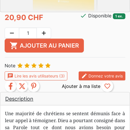
check
Disponible
20,90 CHF
1 ex.
remove
add
shopping_cart
AJOUTER AU PANIER





Note
chat
edit
Lire les avis utilisateurs (3)
Donnez votre avis
facebook
twitter
pinterest
favorite_border
Description
Une majorité de chrétiens se sentent démunis face à
leur appel à témoigner. Dieu a pourtant consigné dans
sa Parole tout ce dont nous avions besoin pour