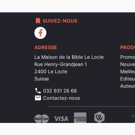
bookmark
SUIVEZ-NOUS
facebook
ADRESSE
PROD
La Maison de la Bible Le Locle
Promo
Rue Henry-Grandjean 1
Nouve
2400 Le Locle
Meille
Suisse
Editeu
Auteu
phone
032 931 26 66
mail
Contactez-nous
che
che
che