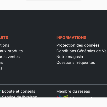
UITS
INFORMATIONS
tions
Protection des données
aux produits
Conditions Générales de Ve
ures ventes
Notre magasin
rs
Questions fréquentes
rs
ck
Ecoute et conseils
Membre du réseau
ck
Service de livraison
ck
Paiement sécurisé