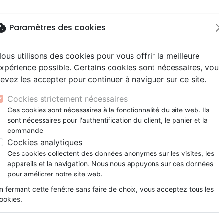
okie
Paramètres des cookies
ous utilisons des cookies pour vous offrir la meilleure
Nouveautés
Bibles
Livres
Jeunes
xpérience possible. Certains cookies sont nécessaires, vou
evez les accepter pour continuer à naviguer sur ce site.
ue, société, politique
scents, jeunes
Hip-hop
ires vraies, témoignages
ts cadeaux
Français fondamental
Israël, Messianique
Livres d'activités
Noël, Musique de fête
Concerts, spectacles
Jeux
es
Rose, née des cendres - Une rescapée de la Shoah té
y
e, adoration, louange
s jeunesse
umental
entaires, reportages
Bibles d'étude
Evangelisation
CD Jeunesse
Compilations
Enseignement, conférence
Cookies strictement nécessaires
ur
tion
es, méditations jeunesse
esse
Bibles audio
Témoignages, biographies
Enseignement jeunesse
Rock
Rose, née des cendres
Ces cookies sont nécessaires à la fonctionnalité du site web. Ils
ais courant
nne, santé
sont nécessaires pour l'authentification du client, le panier et la
Nouveaux Testaments
Romans
Une rescapée de la Shoah témoig
commande.
le, couple
Bandes dessinées
Cookies analytiques
Rose Price
Ces cookies collectent des données anonymes sur les visites, les
Référence
OUR2054
EAN
9782889130542
E
appareils et la navigation. Nous nous appuyons sur ces données
pour améliorer notre site web.
Description
Détails du produit
n fermant cette fenêtre sans faire de choix, vous acceptez tous les
ookies.
Aussi longtemps que je vivrai je ne 