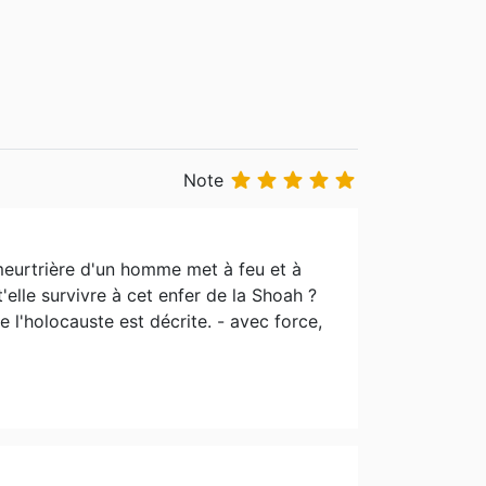





Note
meurtrière d'un homme met à feu et à
elle survivre à cet enfer de la Shoah ?
e l'holocauste est décrite. - avec force,