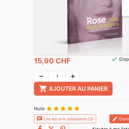
check
Disp
15,90 CHF
remove
add
shopping_cart
AJOUTER AU PANIER





Note
chat
edit
Lire les avis utilisateurs (3)
Donne