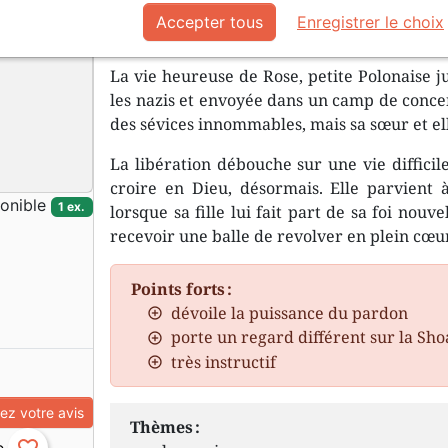
douleur que j’ai endurée. Mais parfo
Accepter tous
Enregistrer le choix
la douleur.
La vie heureuse de Rose, petite Polonaise j
les nazis et envoyée dans un camp de concen
des sévices innommables, mais sa sœur et ell
La libération débouche sur une vie difficil
croire en Dieu, désormais. Elle parvient à
onible
1 ex.
lorsque sa fille lui fait part de sa foi nouve
recevoir une balle de revolver en plein cœur
Points forts :
dévoile la puissance du pardon
porte un regard différent sur la Sh
très instructif
z votre avis
Thèmes :