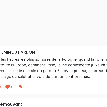
HEMIN DU PARDON
les heures les plus sombres de la Pologne, quand la folie 
toute l'Europe, comment Rose, jeune adolescente juive va t'
era-t-elle le chemin du pardon ?. - avec pudeur, l'horreur d
ssage du salut et la voie du pardon sont prêchés.
thumb_down
flag
0
0
s émouvant