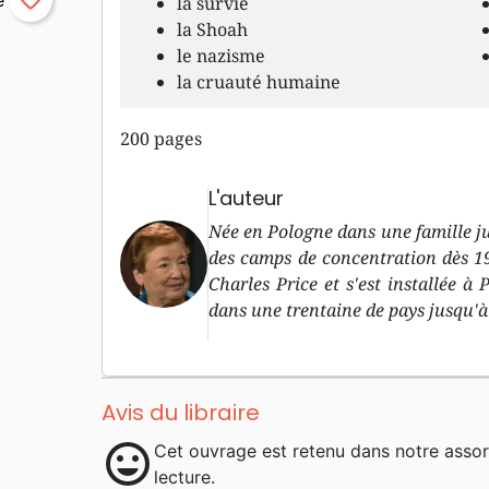
favorite_border
la survie
la Shoah
le nazisme
la cruauté humaine
200 pages
L'auteur
Née en Pologne dans une famille ju
des camps de concentration dès 19
Charles Price et s'est installée à
dans une trentaine de pays jusqu'à
Avis du libraire
mood
Cet ouvrage est retenu dans notre asso
lecture.