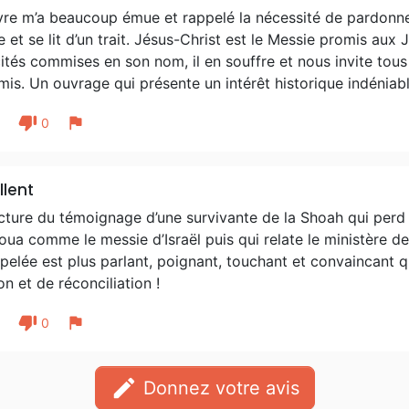
vre m’a beaucoup émue et rappelé la nécessité de pardonner.
re et se lit d’un trait. Jésus-Christ est le Messie promis aux
ités commises en son nom, il en souffre et nous invite tous
is. Un ouvrage qui présente un intérêt historique indéniable
thumb_down
flag
1
0
llent
cture du témoignage d’une survivante de la Shoah qui perd 
ua comme le messie d’Israël puis qui relate le ministère de
ppelée est plus parlant, poignant, touchant et convaincant 
n et de réconciliation !
thumb_down
flag
1
0
edit
Donnez votre avis