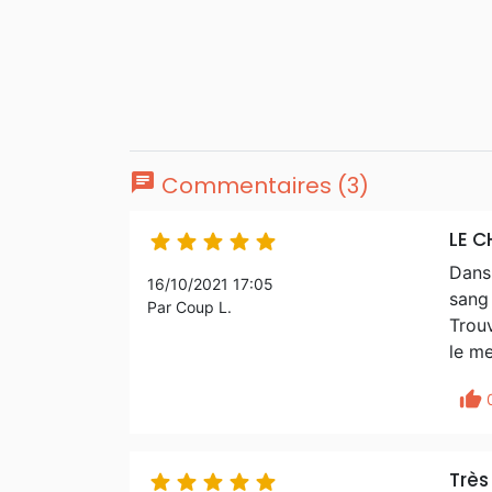
chat
Commentaires (3)
LE C





Dans 
16/10/2021 17:05
sang 
Par Coup L.
Trouv
le me
thumb_up
Trè




