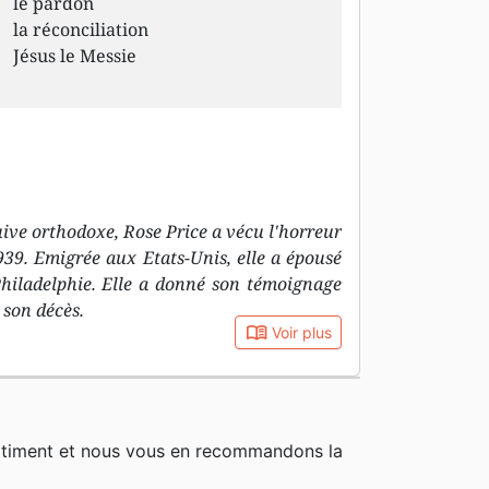
le pardon
la réconciliation
Jésus le Messie
ive orthodoxe, Rose Price a vécu l'horreur
39. Emigrée aux Etats-Unis, elle a épousé
 Philadelphie. Elle a donné son témoignage
 son décès.
book_open
Voir plus
rtiment et nous vous en recommandons la