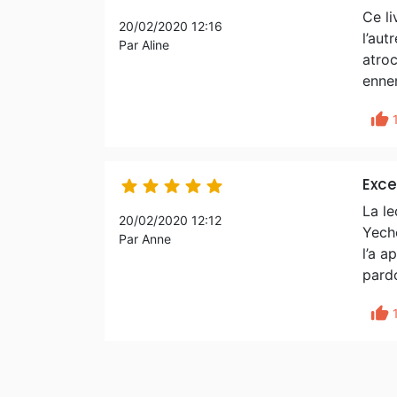
Ce li
20/02/2020 12:16
l’aut
Par Aline
atroc
ennem
thumb_up
Exce





La le
20/02/2020 12:12
Yecho
Par Anne
l’a a
pardo
thumb_up