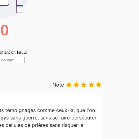





Note
des témoignages comme ceux-là, que l'on
ys sans guerre, sans se faire persécuter
es cellules de prières sans risquer la