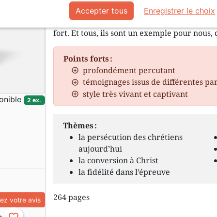
un engagement qu’on prend à la légère. Tous,
Accepter tous
Enregistrer le choix
elle est combattue de la manière la plus ext
fort. Et tous, ils sont un exemple pour nous, 
Points forts :
profondément percutant
témoignages issus de différentes pa
style très vivant et captivant
onible
2 ex.
Thèmes :
la persécution des chrétiens
aujourd’hui
la conversion à Christ
la fidélité dans l’épreuve
264 pages
z votre avis