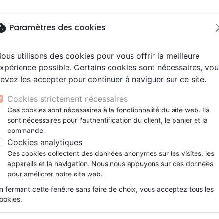
okie
Paramètres des cookies
ous utilisons des cookies pour vous offrir la meilleure
Nouveautés
Bibles
Livres
Jeunes
xpérience possible. Certains cookies sont nécessaires, vou
evez les accepter pour continuer à naviguer sur ce site.
ue, société, politique
scents, jeunes
 Rock
ires vraies, témoignages
Français fondamental
Israël, Messianique
Livres d'activités
Jeunesse
Concerts, spectacles
Accessoires de Bible
es
Chrétiens en danger de mort - Quand la foi coûte
y
e, adoration, louange
s jeunesse
entaires, reportages
Bibles d'étude
Evangelisation
CD Jeunesse
Cookies strictement nécessaires
ur
tion
es, méditations jeunesse
Nouveaux Testaments
Témoignages, biographies
Enseignement jeunesse
Chrétiens en danger de mort
Ces cookies sont nécessaires à la fonctionnalité du site web. Ils
ais courant
nne, santé
sont nécessaires pour l'authentification du client, le panier et la
Evangiles
Romans
DOYLE TOM & WEBSTER GREG
commande.
le, couple
Bandes dessinées
Cookies analytiques
Référence
OUR1043
EAN
9782940335435
E
Ces cookies collectent des données anonymes sur les visites, les
Description
Détails du produit
appareils et la navigation. Nous nous appuyons sur ces données
pour améliorer notre site web.
n fermant cette fenêtre sans faire de choix, vous acceptez tous les
La foi en Christ est tout simplement
ookies.
Azzam, Dori, Shukri, Rafia, Yousef, Ali et les