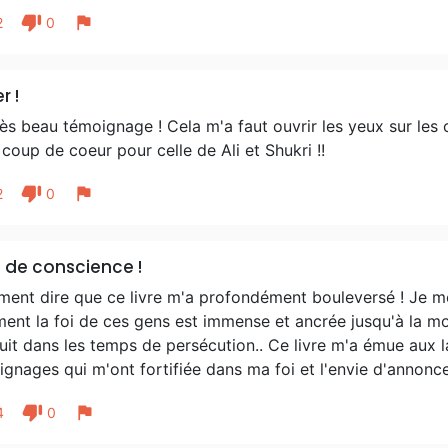
thumb_down
flag
2
0
r !
ès beau témoignage ! Cela m'a faut ouvrir les yeux sur les
coup de coeur pour celle de Ali et Shukri !!
thumb_down
flag
2
0
e de conscience !
nt dire que ce livre m'a profondément bouleversé ! Je me 
ment la foi de ces gens est immense et ancrée jusqu'à la mor
it dans les temps de persécution.. Ce livre m'a émue aux l
gnages qui m'ont fortifiée dans ma foi et l'envie d'annoncer
thumb_down
flag
4
0