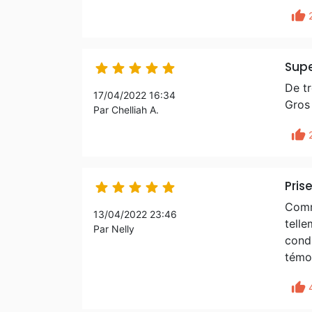
thumb_up
Supe





De tr
17/04/2022 16:34
Gros 
Par Chelliah A.
thumb_up
Pris





Comme
13/04/2022 23:46
telle
Par Nelly
condu
témoi
thumb_up