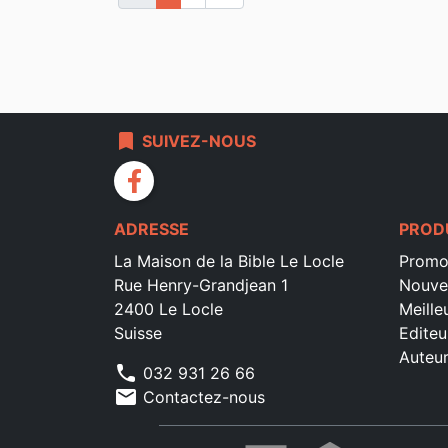
bookmark
SUIVEZ-NOUS
facebook
ADRESSE
PROD
La Maison de la Bible Le Locle
Promo
Rue Henry-Grandjean 1
Nouve
2400 Le Locle
Meille
Suisse
Editeu
Auteu
phone
032 931 26 66
mail
Contactez-nous