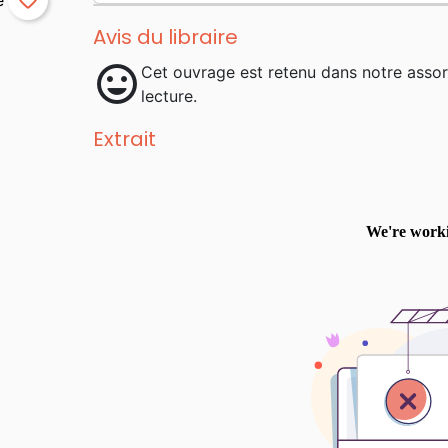
favorite_border
Avis du libraire
mood
Cet ouvrage est retenu dans notre asso
lecture.
Extrait