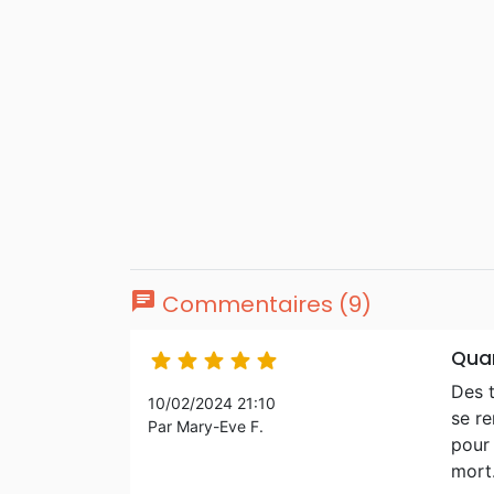
chat
Commentaires (9)
Quan





Des 
10/02/2024 21:10
se r
Par Mary-Eve F.
pour 
mort.