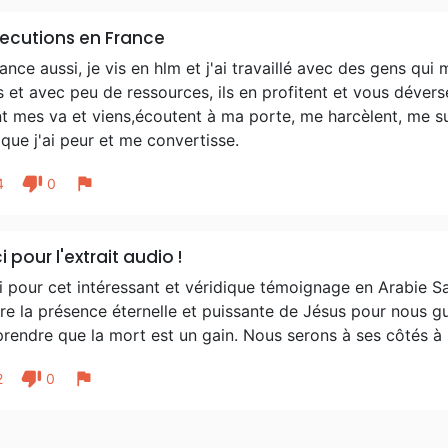
ecutions en France
ance aussi, je vis en hlm et j'ai travaillé avec des gens qui
s et avec peu de ressources, ils en profitent et vous déversen
t mes va et viens,écoutent à ma porte, me harcèlent, me sur
que j'ai peur et me convertisse.
thumb_down
flag
4
0
i pour l'extrait audio !
 pour cet intéressant et véridique témoignage en Arabie Sao
e la présence éternelle et puissante de Jésus pour nous gui
endre que la mort est un gain. Nous serons à ses côtés à la
thumb_down
flag
2
0