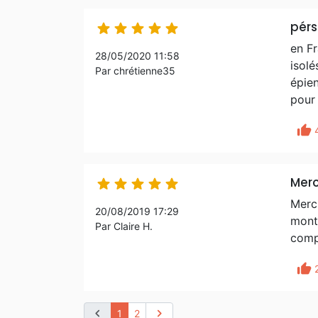
pérs





en Fr
28/05/2020 11:58
isolé
Par chrétienne35
épien
pour 
thumb_up
Merc





Merci
20/08/2019 17:29
montr
Par Claire H.
compr
thumb_up
chevron_left
chevron_right
1
2