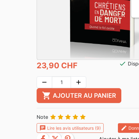
check
Disp
23,90 CHF
remove
add
shopping_cart
AJOUTER AU PANIER





Note
chat
edit
Lire les avis utilisateurs (9)
Donne