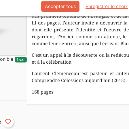
donnent le sens, la visée, afin de mieux le
Accepter tous
Enregistrer le choix
lecteur de la Bible à prendre conscience 
des premiers témoins de l’Évangile et de la 
fil des pages, l’auteur invite à découvrir l
dont elle présente l’identité et l’oeuvre d
regardent, l’Ancien comme son attente, 
comme leur centre », ainsi que l’écrivait Blai
C’est un appel à la découverte ou la redéco
onible
1 ex.
et à la célébration.
Laurent Clémenceau est pasteur et auteu
Comprendre Colossiens aujourd’hui (2015).
168 pages
favorite_border