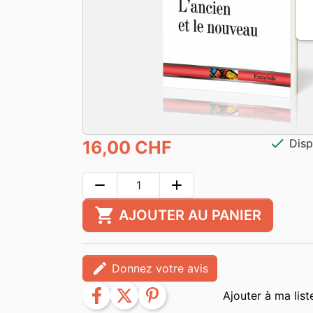
check
Disp
16,00 CHF
remove
add
shopping_cart
AJOUTER AU PANIER
edit
Donnez votre avis
facebook
twitter
pinterest