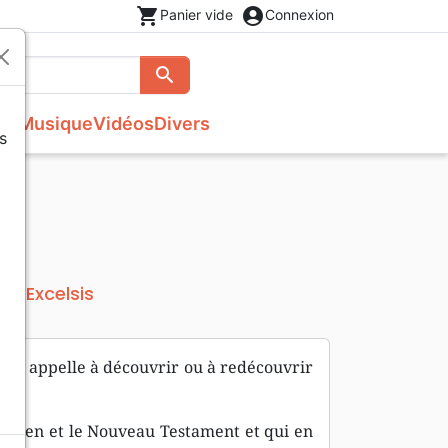
shopping_cart
account_circle
Panier vide
Connexion
search
Rechercher
se
Musique
Vidéos
Divers
s
Evangiles
Théâtre, saynettes
Recueils et partitions
Accessoires de Bible
s
Autres versions
Livres cadeaux
Poésie
Excelsis
eur
veau appelle à découvrir ou à redécouvrir
’Ancien et le Nouveau Testament et qui en