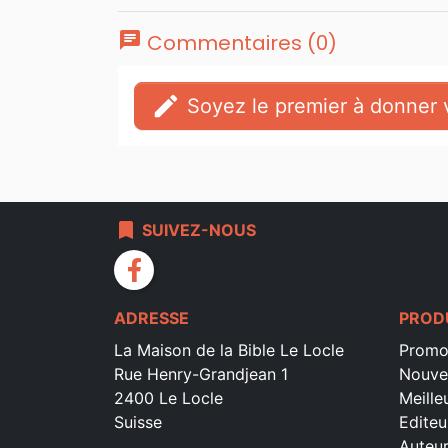
chat
Commentaires (0)
edit
Soyez le premier à donner v
bookmark
SUIVEZ-NOUS
facebook
ADRESSE
PROD
La Maison de la Bible Le Locle
Promo
Rue Henry-Grandjean 1
Nouve
2400 Le Locle
Meille
Suisse
Editeu
Auteu