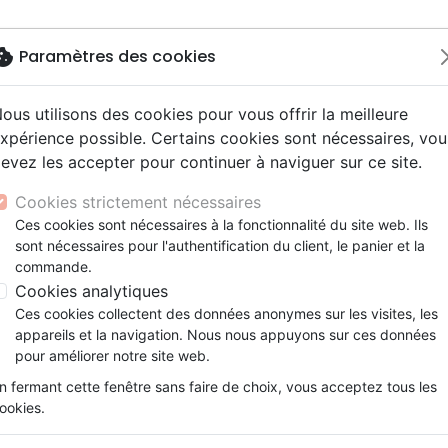
okie
Paramètres des cookies
ous utilisons des cookies pour vous offrir la meilleure
Nouveautés
Bibles
Livres
Jeunes
xpérience possible. Certains cookies sont nécessaires, vou
evez les accepter pour continuer à naviguer sur ce site.
ue, société, politique
scents, jeunes
Hip-hop
ires vraies, témoignages
ts cadeaux
Français fondamental
Israël, Messianique
Livres d'activités
Noël, Musique de fête
Concerts, spectacles
Jeux
mentaires
Ancien et le nouveau (L')
y
e, adoration, louange
s jeunesse
umental
entaires, reportages
Bibles d'étude
Evangelisation
CD Jeunesse
Compilations
Enseignement, conférence
Cookies strictement nécessaires
ur
tion
es, méditations jeunesse
esse
Bibles audio
Témoignages, biographies
Enseignement jeunesse
Rock
L'ancien et le nouveau
Ces cookies sont nécessaires à la fonctionnalité du site web. Ils
ais courant
nne, santé
sont nécessaires pour l'authentification du client, le panier et la
Nouveaux Testaments
Romans
Laurent Clémenceau
commande.
le, couple
Bandes dessinées
Cookies analytiques
Référence
EXL0291
EAN
9782755002911
Edit
Ces cookies collectent des données anonymes sur les visites, les
Description
Détails du produit
appareils et la navigation. Nous nous appuyons sur ces données
pour améliorer notre site web.
De façon très accessible, L’ancien et le nou
n fermant cette fenêtre sans faire de choix, vous acceptez tous les
un des aspects de la richesse de la Bible.
ookies.
On y trouve l’étude des liens qui unissent l