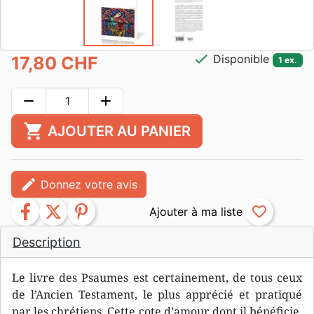
check
Disponible
17,80 CHF
1 ex.
remove
add
shopping_cart
AJOUTER AU PANIER
edit
Donnez votre avis
facebook
twitter
pinterest
favorite_border
Description
Le livre des Psaumes est certainement, de tous ceux
de l’Ancien Testament, le plus apprécié et pratiqué
par les chrétiens. Cette cote d’amour dont il bénéficie,