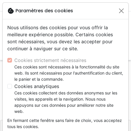
menu
shopping_cart
account_circle
cookie
Paramètres des cookies
Nous utilisons des cookies pour vous offrir la
meilleure expérience possible. Certains cookies
sont nécessaires, vous devez les accepter pour
continuer à naviguer sur ce site.
search
Reche
Cookies strictement nécessaires
Ces cookies sont nécessaires à la fonctionnalité du site
Accueil
Livres
Etude de la Bible
Commentaires
web. Ils sont nécessaires pour l'authentification du client,
Livre des Psaumes (Le)
le panier et la commande.
Cookies analytiques
Le livre des psaumes
Ces cookies collectent des données anonymes sur les
Émile Nicole
visites, les appareils et la navigation. Nous nous
appuyons sur ces données pour améliorer notre site
Référence
IBN0059
EAN
9782903100599
web.
Institut Biblique de Nogent
Editeur
En fermant cette fenêtre sans faire de choix, vous acceptez
tous les cookies.