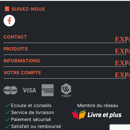
bookmark
SUIVEZ-NOUS
facebook
CONTACT
PRODUITS
INFORMATIONS
VOTRE COMPTE
check
Ecoute et conseils
Membre du réseau
check
Service de livraison
check
Paiement sécurisé
check
Satisfait ou remboursé