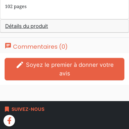
102 pages
Détails du produit
chat
Commentaires (0)
edit
Soyez le premier à donner votre
avis
bookmark
SUIVEZ-NOUS
facebook