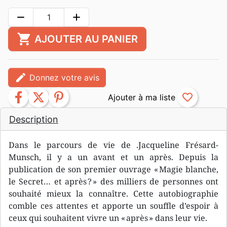
remove
add
shopping_cart
AJOUTER AU PANIER
edit
Donnez votre avis
facebook
twitter
pinterest
favorite_border
Description
Dans le parcours de vie de .Jacqueline Frésard-
Munsch, il y a un avant et un après. Depuis la
publication de son premier ouvrage « Magie blanche,
le Secret… et après ? » des milliers de personnes ont
souhaité mieux la connaître. Cette autobiographie
comble ces attentes et apporte un souffle d’espoir à
ceux qui souhaitent vivre un « après » dans leur vie.