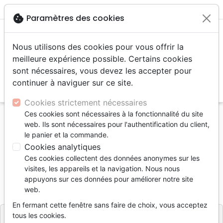
menu
shopping_cart
account_circle
cookie
Paramètres des cookies
Nous utilisons des cookies pour vous offrir la
meilleure expérience possible. Certains cookies
sont nécessaires, vous devez les accepter pour
continuer à naviguer sur ce site.
search
Reche
Cookies strictement nécessaires
Ces cookies sont nécessaires à la fonctionnalité du site
Accueil
Livres
Témoignages, biographies
web. Ils sont nécessaires pour l'authentification du client,
Ma vie avant... et après !
le panier et la commande.
Cookies analytiques
Ma vie avant... et après !
Ces cookies collectent des données anonymes sur les
Jacqueline Fresard
visites, les appareils et la navigation. Nous nous
appuyons sur ces données pour améliorer notre site
Référence
OLA5106
EAN
9782970051060
web.
OLADIOS
Editeur
En fermant cette fenêtre sans faire de choix, vous acceptez
tous les cookies.