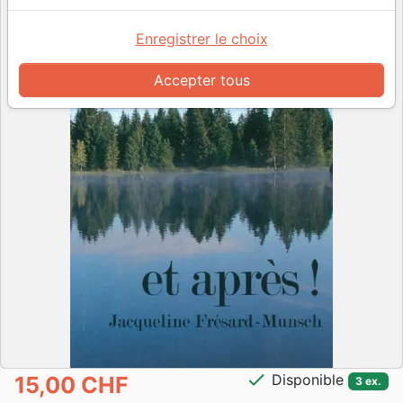
Enregistrer le choix
Accepter tous
check
Disponible
15,00 CHF
3 ex.