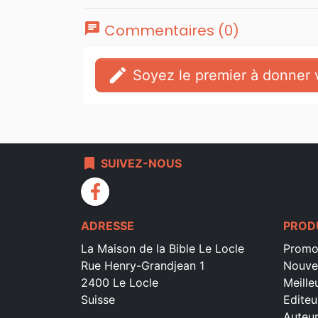
chat
Commentaires (0)
edit
Soyez le premier à donner v
bookmark
SUIVEZ-NOUS
facebook
ADRESSE
PROD
La Maison de la Bible Le Locle
Promo
Rue Henry-Grandjean 1
Nouve
2400 Le Locle
Meille
Suisse
Editeu
Auteu