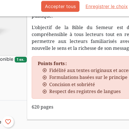
disponible dans cette édition compacte et 
Accepter tous
Enregistrer le choix
pour la lecture et la méditation personne
publique.
L’objectif de la Bible du Semeur est 
compréhensible à tous lecteurs tout en res
permettre aux lecteurs familiarisés av
nouvelle le sens et la richesse de son messag
onible
1 ex.
Points forts :
Fidélité aux textes originaux et acces
Formulations basées sur le principe 
Concision et sobriété
Respect des registres de langues
620 pages
favorite_border