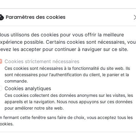
okie
Paramètres des cookies
ous utilisons des cookies pour vous offrir la meilleure
Nouveautés
Bibles
Livres
Jeunes
xpérience possible. Certains cookies sont nécessaires, vou
evez les accepter pour continuer à naviguer sur ce site.
ue, société, politique
scents, jeunes
 Rock
ires vraies, témoignages
Français fondamental
Israël, Messianique
Livres d'activités
Jeunesse
Concerts, spectacles
Accessoires de Bible
ment et psaume Semeur, couverture fleurie souple
y
e, adoration, louange
s jeunesse
entaires, reportages
Bibles d'étude
Evangelisation
CD Jeunesse
Cookies strictement nécessaires
ur
tion
es, méditations jeunesse
Nouveaux Testaments
Témoignages, biographies
Enseignement jeunesse
N.T. & PS Semeur, souple blan
Ces cookies sont nécessaires à la fonctionnalité du site web. Ils
ais courant
nne, santé
sont nécessaires pour l'authentification du client, le panier et la
Evangiles
Romans
Semeur 2000
commande.
le, couple
Bandes dessinées
Cookies analytiques
Référence
SEM0586
EAN
9782755005868
E
Ces cookies collectent des données anonymes sur les visites, les
Description
Détails du produit
appareils et la navigation. Nous nous appuyons sur ces données
pour améliorer notre site web.
Pour que la lecture reste un plaisir !
n fermant cette fenêtre sans faire de choix, vous acceptez tous les
ookies.
Le texte de la Bible du Semeur dans 