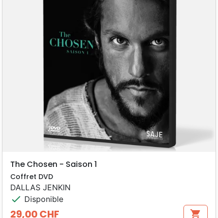
The Chosen - Saison 1
Coffret DVD
DALLAS JENKIN
check
Disponible
29,00 CHF
shopping_cart