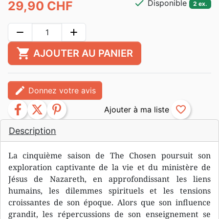
check
Disponible
29,90 CHF
2 ex.
remove
add
shopping_cart
AJOUTER AU PANIER
edit
Donnez votre avis
facebook
twitter
pinterest
favorite_border
Description
La cinquième saison de The Chosen poursuit son
exploration captivante de la vie et du ministère de
Jésus de Nazareth, en approfondissant les liens
humains, les dilemmes spirituels et les tensions
croissantes de son époque. Alors que son influence
grandit, les répercussions de son enseignement se