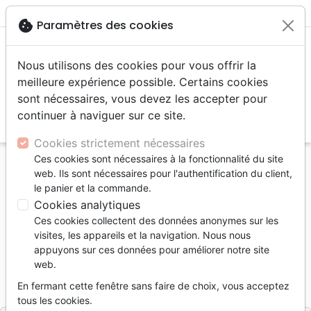
menu
shopping_cart
account_circle
cookie
Paramètres des cookies
Nous utilisons des cookies pour vous offrir la
meilleure expérience possible. Certains cookies
sont nécessaires, vous devez les accepter pour
continuer à naviguer sur ce site.
search
Reche
Cookies strictement nécessaires
Ces cookies sont nécessaires à la fonctionnalité du site
Accueil
Vidéos
web. Ils sont nécessaires pour l'authentification du client,
The Chosen - Saison 5 - boîtier 3 DVD
le panier et la commande.
Cookies analytiques
The Chosen Saison 5
Ces cookies collectent des données anonymes sur les
Boîtier 3 DVD
visites, les appareils et la navigation. Nous nous
appuyons sur ces données pour améliorer notre site
DALLAS JENKIN
web.
Référence
SAJE8876
EAN
3700000288763
En fermant cette fenêtre sans faire de choix, vous acceptez
SAJE PRODUCTION EDITIONS
Editeur
tous les cookies.