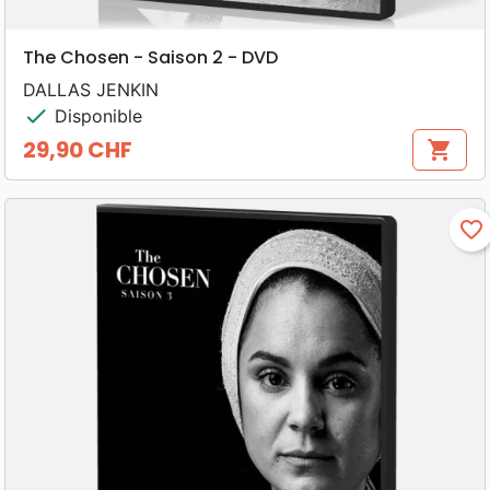
The Chosen - Saison 2 - DVD
DALLAS JENKIN
check
Disponible
29,90 CHF
shopping_cart
Prix
favorite_border