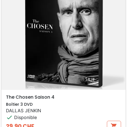
The Chosen Saison 4
Boîtier 3 DVD
DALLAS JENKIN
check
Disponible
29,90 CHF
shopping_cart