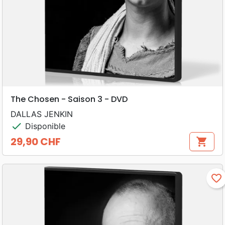
The Chosen - Saison 3 - DVD
DALLAS JENKIN
check
Disponible
29,90 CHF
shopping_cart
Prix
favorite_border