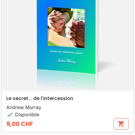
Le secret... de l'intercession
Andrew Murray
check
Disponible
9,00 CHF
shopping_cart
Prix