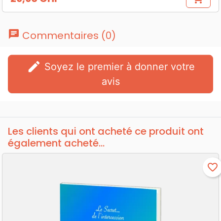
Prix
chat
Commentaires (0)
edit
Soyez le premier à donner votre
avis
Les clients qui ont acheté ce produit ont
également acheté...
favorite_border